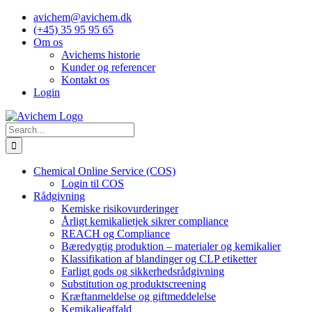
Skip
avichem@avichem.dk
to
(+45) 35 95 95 65
content
Om os
Avichems historie
Kunder og referencer
Kontakt os
Login
Search
for:
Chemical Online Service (COS)
Login til COS
Rådgivning
Kemiske risikovurderinger
Årligt kemikalietjek sikrer compliance
REACH og Compliance
Bæredygtig produktion – materialer og kemikalier
Klassifikation af blandinger og CLP etiketter
Farligt gods og sikkerhedsrådgivning
Substitution og produktscreening
Kræftanmeldelse og giftmeddelelse
Kemikalieaffald