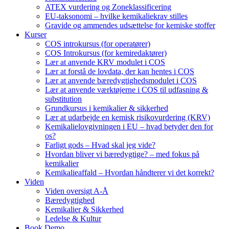
ATEX vurdering og Zoneklassificering
EU-taksonomi – hvilke kemikaliekrav stilles
Gravide og ammendes udsættelse for kemiske stoffer
Kurser
COS introkursus (for operatører)
COS Introkursus (for kemiredaktører)
Lær at anvende KRV modulet i COS
Lær at forstå de lovdata, der kan hentes i COS
Lær at anvende bæredygtighedsmodulet i COS
Lær at anvende værktøjerne i COS til udfasning &
substitution
Grundkursus i kemikalier & sikkerhed
Lær at udarbejde en kemisk risikovurdering (KRV)
Kemikalielovgivningen i EU – hvad betyder den for
os?
Farligt gods – Hvad skal jeg vide?
Hvordan bliver vi bæredygtige? – med fokus på
kemikalier
Kemikalieaffald – Hvordan håndterer vi det korrekt?
Viden
Viden oversigt A-Å
Bæredygtighed
Kemikalier & Sikkerhed
Ledelse & Kultur
Book Demo