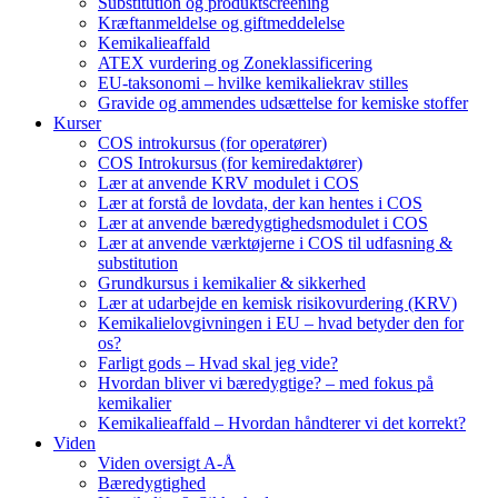
Substitution og produktscreening
Kræftanmeldelse og giftmeddelelse
Kemikalieaffald
ATEX vurdering og Zoneklassificering
EU-taksonomi – hvilke kemikaliekrav stilles
Gravide og ammendes udsættelse for kemiske stoffer
Kurser
COS introkursus (for operatører)
COS Introkursus (for kemiredaktører)
Lær at anvende KRV modulet i COS
Lær at forstå de lovdata, der kan hentes i COS
Lær at anvende bæredygtighedsmodulet i COS
Lær at anvende værktøjerne i COS til udfasning &
substitution
Grundkursus i kemikalier & sikkerhed
Lær at udarbejde en kemisk risikovurdering (KRV)
Kemikalielovgivningen i EU – hvad betyder den for
os?
Farligt gods – Hvad skal jeg vide?
Hvordan bliver vi bæredygtige? – med fokus på
kemikalier
Kemikalieaffald – Hvordan håndterer vi det korrekt?
Viden
Viden oversigt A-Å
Bæredygtighed