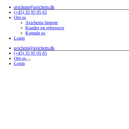
Skip
avichem@avichem.dk
to
(+45) 35 95 95 65
content
Om os
Avichems historie
Kunder og referencer
Kontakt os
Login
avichem@avichem.dk
(+45) 35 95 95 65
Om os
Login