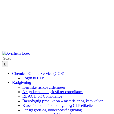
Search
for:
Chemical Online Service (COS)
Login til COS
Rådgivning
Kemiske risikovurderinger
Årligt kemikalietjek sikrer compliance
REACH og Compliance
Bæredygtig produktion – materialer og kemikalier
Klassifikation af blandinger og CLP etiketter
Farligt gods og sikkerhedsrådgivning