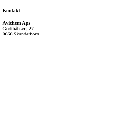
Kontakt
Avichem Aps
Godthåbsvej 27
8660 Skanderborg
Tlf:
(+45) 35 95 95 65
Mail:
avichem@avichem.dk
CVR-nr.:
34582378
Warning
: Undefined array key "name" in
/var/www/avichem.dk/public_html/wp-includes/widgets.php
on
line
705
FØLG OS
Facebook
Linkedin
Youtube