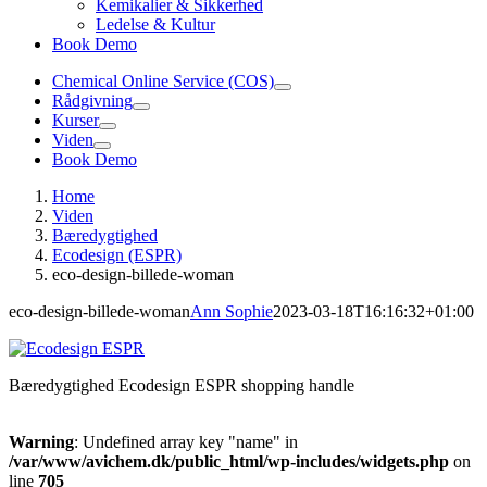
Kemikalier & Sikkerhed
Ledelse & Kultur
Book Demo
Chemical Online Service (COS)
Rådgivning
Kurser
Viden
Book Demo
Home
Viden
Bæredygtighed
Ecodesign (ESPR)
eco-design-billede-woman
eco-design-billede-woman
Ann Sophie
2023-03-18T16:16:32+01:00
Bæredygtighed Ecodesign ESPR shopping handle
Warning
: Undefined array key "name" in
/var/www/avichem.dk/public_html/wp-includes/widgets.php
on
line
705