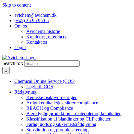
Skip to content
avichem@avichem.dk
(+45) 35 95 95 65
Om os
Avichems historie
Kunder og referencer
Kontakt os
Login
Search for:
Chemical Online Service (COS)
Login til COS
Rådgivning
Kemiske risikovurderinger
Årligt kemikalietjek sikrer compliance
REACH og Compliance
Bæredygtig produktion – materialer og kemikalier
Klassifikation af blandinger og CLP etiketter
Farligt gods og sikkerhedsrådgivning
Substitution og produktscreening