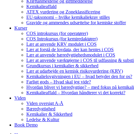
Kræftanmeldelse og giftmeddelelse
Kemikalieaffald
ATEX vurdering og Zoneklassificering
EU-taksonomi – hvilke kemikaliekrav stilles
Gravide og ammendes udsættelse for kemiske stoffer
Kurser
COS introkursus (for operatører)
COS Introkursus (for kemiredaktører)
Lær at anvende KRV modulet i COS
Lær at forstå de lovdata, der kan hentes i COS
Lær at anvende bæredygtighedsmodulet i COS
Lær at anvende værktøjerne i COS til udfasning & substi
Grundkursus i kemikalier & sikkerhed
Lær at udarbejde en kemisk risikovurdering (KRV)
Kemikalielovgivningen i EU – hvad betyder den for os?
Farligt gods – Hvad skal jeg vide?
Hvordan bliver vi bæredygtige? – med fokus på kemikali
Kemikalieaffald – Hvordan håndterer vi det korrekt?
Viden
Viden oversigt A-Å
Bæredygtighed
Kemikalier & Sikkerhed
Ledelse & Kultur
Book Demo