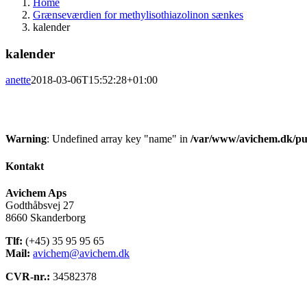
Home
Grænseværdien for methylisothiazolinon sænkes
kalender
kalender
anette
2018-03-06T15:52:28+01:00
Warning
: Undefined array key "name" in
/var/www/avichem.dk/pub
Kontakt
Avichem Aps
Godthåbsvej 27
8660 Skanderborg
Tlf:
(+45) 35 95 95 65
Mail:
avichem@avichem.dk
CVR-nr.:
34582378