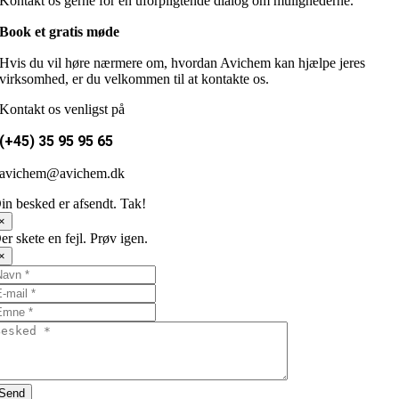
Kontakt os gerne for en uforpligtende dialog om mulighederne.
Book et gratis møde
Hvis du vil høre nærmere om, hvordan Avichem kan hjælpe jeres
virksomhed, er du velkommen til at kontakte os.
Kontakt os venligst på
(+45) 35 95 95 65
avichem@avichem.dk
in besked er afsendt. Tak!
×
er skete en fejl. Prøv igen.
×
Send