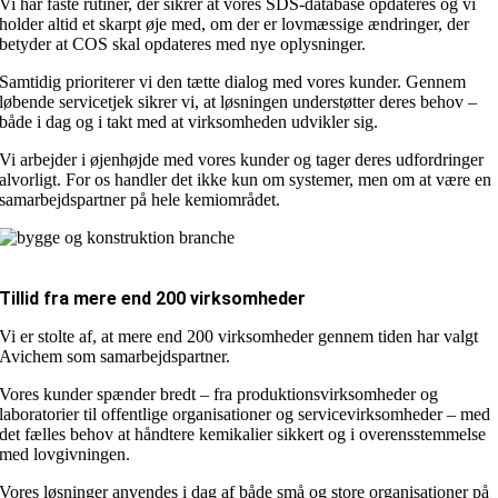
Vi har faste rutiner, der sikrer at vores SDS-database opdateres og vi
holder altid et skarpt øje med, om der er lovmæssige ændringer, der
betyder at COS skal opdateres med nye oplysninger.
Samtidig prioriterer vi den tætte dialog med vores kunder. Gennem
løbende servicetjek sikrer vi, at løsningen understøtter deres behov –
både i dag og i takt med at virksomheden udvikler sig.
Vi arbejder i øjenhøjde med vores kunder og tager deres udfordringer
alvorligt. For os handler det ikke kun om systemer, men om at være en
samarbejdspartner på hele kemiområdet.
Tillid fra mere end 200 virksomheder
Vi er stolte af, at mere end 200 virksomheder gennem tiden har valgt
Avichem som samarbejdspartner.
Vores kunder spænder bredt – fra produktionsvirksomheder og
laboratorier til offentlige organisationer og servicevirksomheder – med
det fælles behov at håndtere kemikalier sikkert og i overensstemmelse
med lovgivningen.
Vores løsninger anvendes i dag af både små og store organisationer på