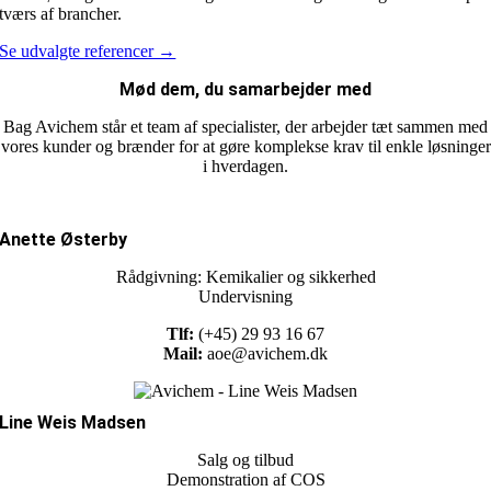
tværs af brancher.
Se udvalgte referencer →
Mød dem, du samarbejder med
Bag Avichem står et team af specialister, der arbejder tæt sammen med
vores kunder og brænder for at gøre komplekse krav til enkle løsninger
i hverdagen.
Anette Østerby
Rådgivning: Kemikalier og sikkerhed
Undervisning
Tlf:
(+45) 29 93 16 67
Mail:
aoe@avichem.dk
Line Weis Madsen
Salg og tilbud
Demonstration af COS