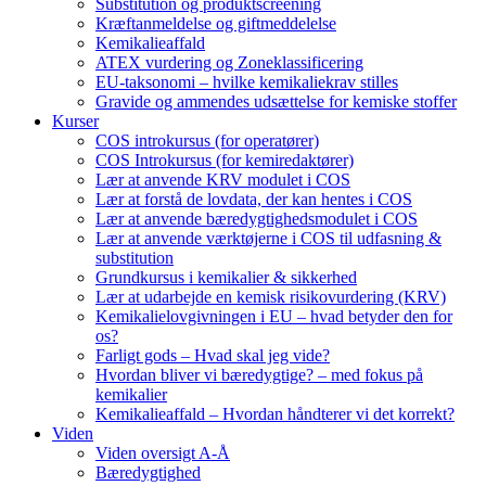
Substitution og produktscreening
Kræftanmeldelse og giftmeddelelse
Kemikalieaffald
ATEX vurdering og Zoneklassificering
EU-taksonomi – hvilke kemikaliekrav stilles
Gravide og ammendes udsættelse for kemiske stoffer
Kurser
COS introkursus (for operatører)
COS Introkursus (for kemiredaktører)
Lær at anvende KRV modulet i COS
Lær at forstå de lovdata, der kan hentes i COS
Lær at anvende bæredygtighedsmodulet i COS
Lær at anvende værktøjerne i COS til udfasning &
substitution
Grundkursus i kemikalier & sikkerhed
Lær at udarbejde en kemisk risikovurdering (KRV)
Kemikalielovgivningen i EU – hvad betyder den for
os?
Farligt gods – Hvad skal jeg vide?
Hvordan bliver vi bæredygtige? – med fokus på
kemikalier
Kemikalieaffald – Hvordan håndterer vi det korrekt?
Viden
Viden oversigt A-Å
Bæredygtighed