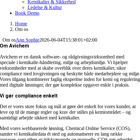
Kemikalier & Sikkerhed
Ledelse & Kultur
Book Demo
Home
Om os
Om os
Ann Sophie
2026-06-04T15:38:01+02:00
Om Avichem
Avichem er en dansk software- og rådgivningsvirksomhed med
speciale i kemikalie-håndtering, miljø og arbejdsmiljø. Vi hjælper
virksomheder med at skabe overblik over deres kemikalier, sikre
compliance med lovgivningen og beskytte både medarbejdere og miljø
Vores tilgang kombinerer faglig ekspertise inden for kemi og regulerin
med digitale løsninger, der gør komplekse opgaver enkle i praksis.
Vi gør compliance enkelt
Det er vores store fokus og mål at gøre det enkelt for vores kunder, at
leve op til de mange regler og krav der stilles på kemiområdet – og
samtidigt arbejde sikkert med kemikalier.
Med vores webbaserede løsning, Chemical Online Service (COS),
samler vi kemikaliedata ét sted og automatiserer en lang række
opgaver, som ellers er tidskrævende og manuelle. COS gør arbejdet