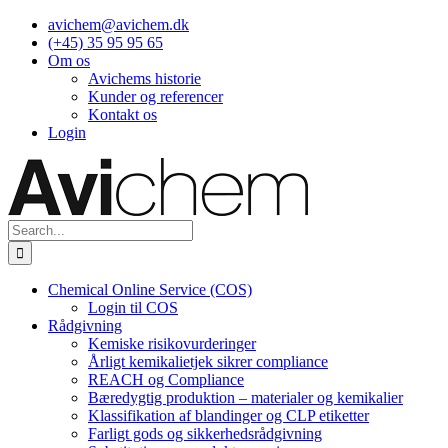
Skip
avichem@avichem.dk
to
(+45) 35 95 95 65
content
Om os
Avichems historie
Kunder og referencer
Kontakt os
Login
Search
for:
Chemical Online Service (COS)
Login til COS
Rådgivning
Kemiske risikovurderinger
Årligt kemikalietjek sikrer compliance
REACH og Compliance
Bæredygtig produktion – materialer og kemikalier
Klassifikation af blandinger og CLP etiketter
Farligt gods og sikkerhedsrådgivning