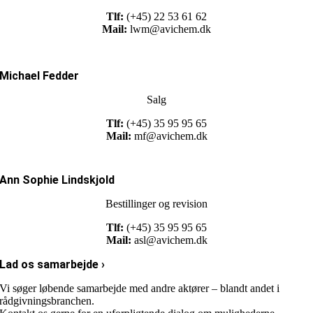
Tlf:
(+45) 22 53 61 62
Mail:
lwm@avichem.dk
Michael Fedder
Salg
Tlf:
(+45) 35 95 95 65
Mail:
mf@avichem.dk
Ann Sophie Lindskjold
Bestillinger og revision
Tlf:
(+45) 35 95 95 65
Mail:
asl@avichem.dk
Lad os samarbejde ›
Vi søger løbende samarbejde med andre aktører – blandt andet i
rådgivningsbranchen.