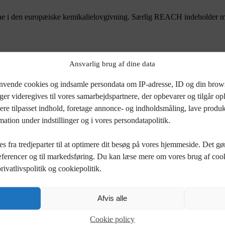
 den europæiske kemikalielovgivning. Særlig REACH indeholder mang
Ansvarlig brug af dine data
anvende cookies og indsamle persondata om IP-adresse, ID og din browser
gennemførelse og implementering. Et eksempel på en konkret opgave e
er videregives til vores samarbejdspartnere, der opbevarer og tilgår op
vere tilpasset indhold, foretage annonce- og indholdsmåling, lave prod
krete begrænsninger, forbud eller restriktioner. Ud fra viden om hvilke
ation under indstillinger og i vores persondatapolitik.
 Målet er at afdække hvilke af begrænsningerne I som virksomhed er omf
rænsninger I ikke er omfattet af ekskluderes i lovgivningsmodulet. På 
 fra tredjeparter til at optimere dit besøg på vores hjemmeside. Det gør v
e begrænsninger, som I skal efterleve. Her kan I nemlig se, hvilke produkt
ræferencer og til markedsføring. Du kan læse mere om vores brug af coo
ivatlivspolitik og cookiepolitik.
Afvis alle
Cookie policy