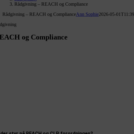
Rådgivning – REACH og Compliance
Rådgivning – REACH og Compliance
Ann Sophie
2026-05-01T11:39
dgivning
EACH og Compliance
 der styr på REACH og CLP forordningen?