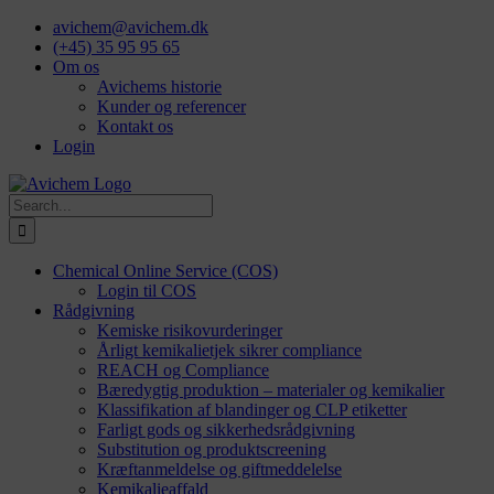
Skip
avichem@avichem.dk
to
(+45) 35 95 95 65
content
Om os
Avichems historie
Kunder og referencer
Kontakt os
Login
Search
for:
Chemical Online Service (COS)
Login til COS
Rådgivning
Kemiske risikovurderinger
Årligt kemikalietjek sikrer compliance
REACH og Compliance
Bæredygtig produktion – materialer og kemikalier
Klassifikation af blandinger og CLP etiketter
Farligt gods og sikkerhedsrådgivning
Substitution og produktscreening
Kræftanmeldelse og giftmeddelelse
Kemikalieaffald