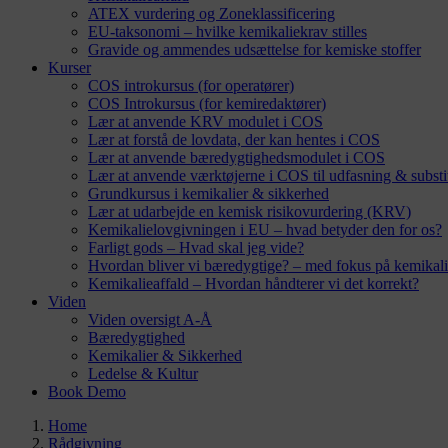
ATEX vurdering og Zoneklassificering
EU-taksonomi – hvilke kemikaliekrav stilles
Gravide og ammendes udsættelse for kemiske stoffer
Kurser
COS introkursus (for operatører)
COS Introkursus (for kemiredaktører)
Lær at anvende KRV modulet i COS
Lær at forstå de lovdata, der kan hentes i COS
Lær at anvende bæredygtighedsmodulet i COS
Lær at anvende værktøjerne i COS til udfasning & substi
Grundkursus i kemikalier & sikkerhed
Lær at udarbejde en kemisk risikovurdering (KRV)
Kemikalielovgivningen i EU – hvad betyder den for os?
Farligt gods – Hvad skal jeg vide?
Hvordan bliver vi bæredygtige? – med fokus på kemikali
Kemikalieaffald – Hvordan håndterer vi det korrekt?
Viden
Viden oversigt A-Å
Bæredygtighed
Kemikalier & Sikkerhed
Ledelse & Kultur
Book Demo
Home
Rådgivning