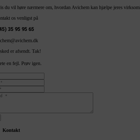
is du vil høre nærmere om, hvordan Avichem kan hjælpe jeres virksomh
ntakt os venligst på
45) 35 95 95 65
ichem@avichem.dk
sked er afsendt. Tak!
te en fejl. Prøv igen.
Kontakt