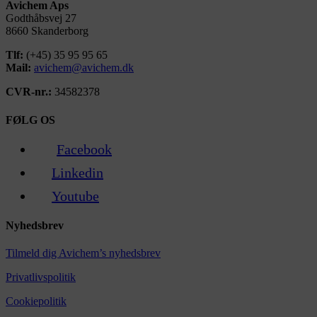
Avichem Aps
Godthåbsvej 27
8660 Skanderborg
Tlf:
(+45) 35 95 95 65
Mail:
avichem@avichem.dk
CVR-nr.:
34582378
FØLG OS
Facebook
Linkedin
Youtube
Nyhedsbrev
Tilmeld dig Avichem’s nyhedsbrev
Privatlivspolitik
Cookiepolitik