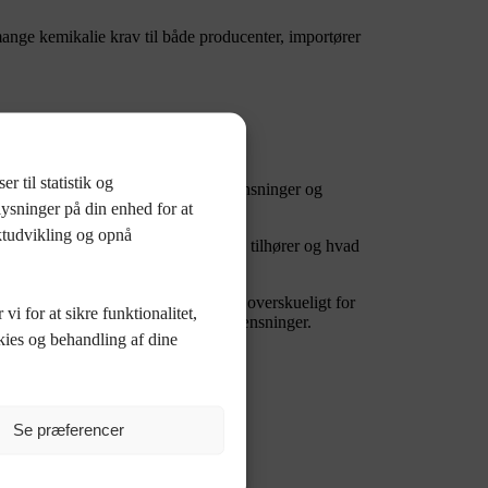
e kemikalie krav til både producenter, importører
 til statistik og
r at få overblik over hvilke begrænsninger og
lysninger på din enhed for at
uktudvikling og opnå
n virksomhed I er, hvilken branche I tilhører og hvad
attet af, og hvilke I ikke er.
den måde bliver det lettere og mere overskueligt for
i for at sikre funktionalitet,
er der er omfattet af de enkelte begrænsninger.
kies og behandling af dine
Se præferencer