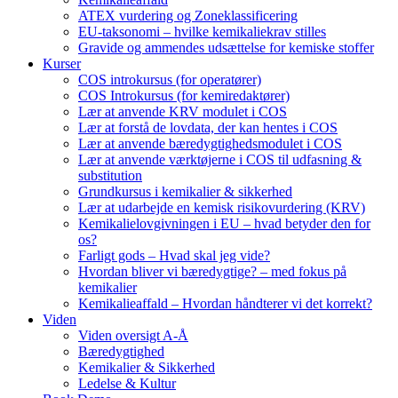
ATEX vurdering og Zoneklassificering
EU-taksonomi – hvilke kemikaliekrav stilles
Gravide og ammendes udsættelse for kemiske stoffer
Kurser
COS introkursus (for operatører)
COS Introkursus (for kemiredaktører)
Lær at anvende KRV modulet i COS
Lær at forstå de lovdata, der kan hentes i COS
Lær at anvende bæredygtighedsmodulet i COS
Lær at anvende værktøjerne i COS til udfasning &
substitution
Grundkursus i kemikalier & sikkerhed
Lær at udarbejde en kemisk risikovurdering (KRV)
Kemikalielovgivningen i EU – hvad betyder den for
os?
Farligt gods – Hvad skal jeg vide?
Hvordan bliver vi bæredygtige? – med fokus på
kemikalier
Kemikalieaffald – Hvordan håndterer vi det korrekt?
Viden
Viden oversigt A-Å
Bæredygtighed
Kemikalier & Sikkerhed
Ledelse & Kultur