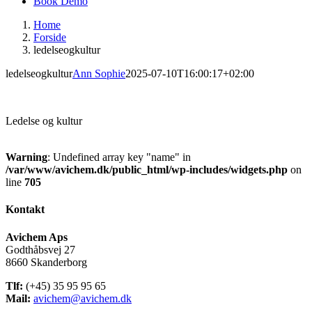
Book Demo
Home
Forside
ledelseogkultur
ledelseogkultur
Ann Sophie
2025-07-10T16:00:17+02:00
Ledelse og kultur
Warning
: Undefined array key "name" in
/var/www/avichem.dk/public_html/wp-includes/widgets.php
on
line
705
Kontakt
Avichem Aps
Godthåbsvej 27
8660 Skanderborg
Tlf:
(+45) 35 95 95 65
Mail:
avichem@avichem.dk