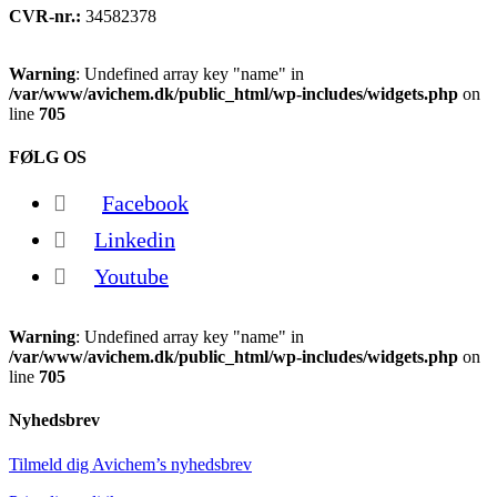
CVR-nr.:
34582378
Warning
: Undefined array key "name" in
/var/www/avichem.dk/public_html/wp-includes/widgets.php
on
line
705
FØLG OS
Facebook
Linkedin
Youtube
Warning
: Undefined array key "name" in
/var/www/avichem.dk/public_html/wp-includes/widgets.php
on
line
705
Nyhedsbrev
Tilmeld dig Avichem’s nyhedsbrev