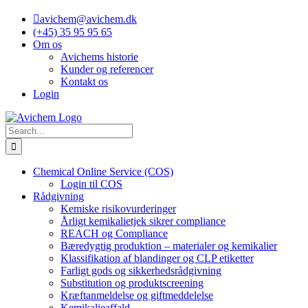
Skip
avichem@avichem.dk
to
(+45) 35 95 95 65
content
Om os
Avichems historie
Kunder og referencer
Kontakt os
Login
Search
for:
Chemical Online Service (COS)
Login til COS
Rådgivning
Kemiske risikovurderinger
Årligt kemikalietjek sikrer compliance
REACH og Compliance
Bæredygtig produktion – materialer og kemikalier
Klassifikation af blandinger og CLP etiketter
Farligt gods og sikkerhedsrådgivning
Substitution og produktscreening
Kræftanmeldelse og giftmeddelelse
Kemikalieaffald