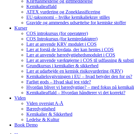
Kræftanmeldelse og giftmeddelelse
Kemikalieaffald
ATEX vurdering og Zoneklassificering
EU-taksonomi – hvilke kemikaliekrav stilles
Gravide og ammendes udsættelse for kemiske stoffer
Kurser
COS introkursus (for operatører)
COS Introkursus (for kemiredaktører)
Lær at anvende KRV modulet i COS
Lær at forstå de lovdata, der kan hentes i COS
Lær at anvende bæredygtighedsmodulet i COS
Lær at anvende værktøjerne i COS til udfasning & substi
Grundkursus i kemikalier & sikkerhed
Lær at udarbejde en kemisk risikovurdering (KRV)
Kemikalielovgivningen i EU – hvad betyder den for os?
Farligt gods – Hvad skal jeg vide?
Hvordan bliver vi bæredygtige? – med fokus på kemikali
Kemikalieaffald – Hvordan håndterer vi det korrekt?
Viden
Viden oversigt A-Å
Bæredygtighed
Kemikalier & Sikkerhed
Ledelse & Kultur
Book Demo