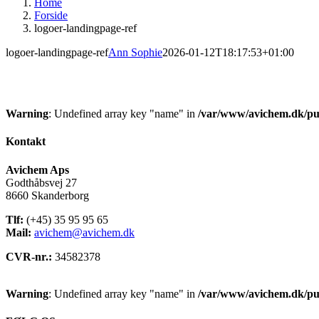
Home
Forside
logoer-landingpage-ref
logoer-landingpage-ref
Ann Sophie
2026-01-12T18:17:53+01:00
Warning
: Undefined array key "name" in
/var/www/avichem.dk/pub
Kontakt
Avichem Aps
Godthåbsvej 27
8660 Skanderborg
Tlf:
(+45) 35 95 95 65
Mail:
avichem@avichem.dk
CVR-nr.:
34582378
Warning
: Undefined array key "name" in
/var/www/avichem.dk/pub