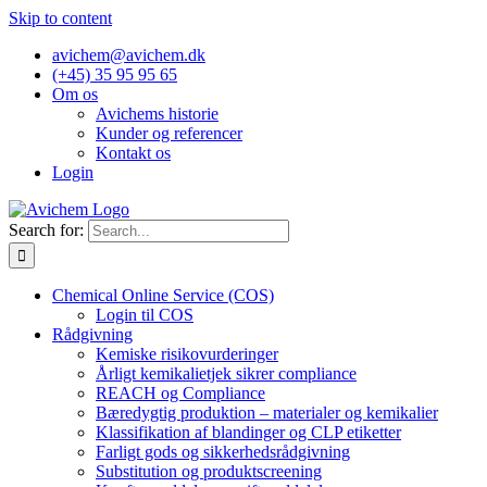
Skip to content
avichem@avichem.dk
(+45) 35 95 95 65
Om os
Avichems historie
Kunder og referencer
Kontakt os
Login
Search for:
Chemical Online Service (COS)
Login til COS
Rådgivning
Kemiske risikovurderinger
Årligt kemikalietjek sikrer compliance
REACH og Compliance
Bæredygtig produktion – materialer og kemikalier
Klassifikation af blandinger og CLP etiketter
Farligt gods og sikkerhedsrådgivning
Substitution og produktscreening