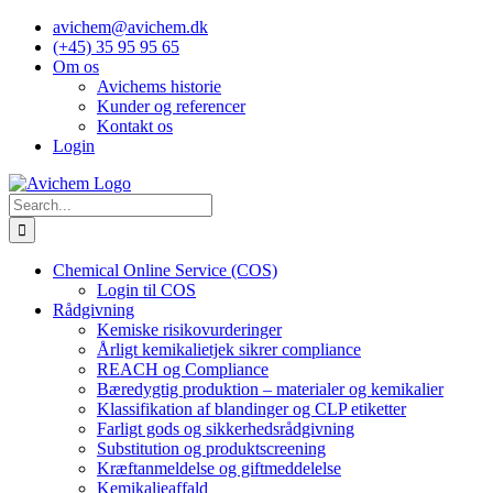
Skip
avichem@avichem.dk
to
(+45) 35 95 95 65
content
Om os
Avichems historie
Kunder og referencer
Kontakt os
Login
Search
for:
Chemical Online Service (COS)
Login til COS
Rådgivning
Kemiske risikovurderinger
Årligt kemikalietjek sikrer compliance
REACH og Compliance
Bæredygtig produktion – materialer og kemikalier
Klassifikation af blandinger og CLP etiketter
Farligt gods og sikkerhedsrådgivning
Substitution og produktscreening
Kræftanmeldelse og giftmeddelelse
Kemikalieaffald