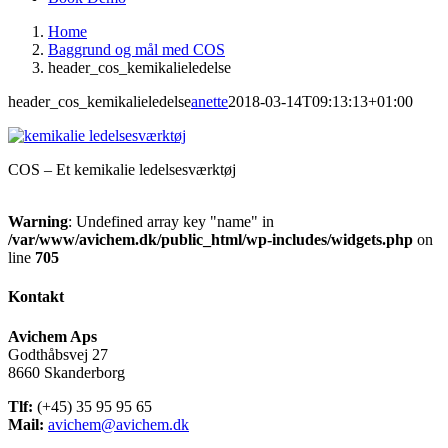
Home
Baggrund og mål med COS
header_cos_kemikalieledelse
header_cos_kemikalieledelse
anette
2018-03-14T09:13:13+01:00
COS – Et kemikalie ledelsesværktøj
Warning
: Undefined array key "name" in
/var/www/avichem.dk/public_html/wp-includes/widgets.php
on
line
705
Kontakt
Avichem Aps
Godthåbsvej 27
8660 Skanderborg
Tlf:
(+45) 35 95 95 65
Mail:
avichem@avichem.dk