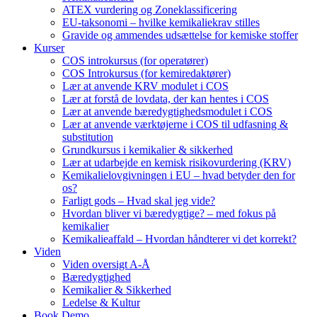
ATEX vurdering og Zoneklassificering
EU-taksonomi – hvilke kemikaliekrav stilles
Gravide og ammendes udsættelse for kemiske stoffer
Kurser
COS introkursus (for operatører)
COS Introkursus (for kemiredaktører)
Lær at anvende KRV modulet i COS
Lær at forstå de lovdata, der kan hentes i COS
Lær at anvende bæredygtighedsmodulet i COS
Lær at anvende værktøjerne i COS til udfasning &
substitution
Grundkursus i kemikalier & sikkerhed
Lær at udarbejde en kemisk risikovurdering (KRV)
Kemikalielovgivningen i EU – hvad betyder den for
os?
Farligt gods – Hvad skal jeg vide?
Hvordan bliver vi bæredygtige? – med fokus på
kemikalier
Kemikalieaffald – Hvordan håndterer vi det korrekt?
Viden
Viden oversigt A-Å
Bæredygtighed
Kemikalier & Sikkerhed
Ledelse & Kultur
Book Demo