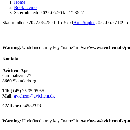
Home
Book Demo
Skærmbillede 2022-06-26 kl. 15.36.51
Skærmbillede 2022-06-26 kl. 15.36.51
Ann Sophie
2022-06-27T09:51
Warning
: Undefined array key "name" in
/var/www/avichem.dk/pub
Kontakt
Avichem Aps
Godthåbsvej 27
8660 Skanderborg
Tlf:
(+45) 35 95 95 65
Mail:
avichem@avichem.dk
CVR-nr.:
34582378
Warning
: Undefined array key "name" in
/var/www/avichem.dk/pub