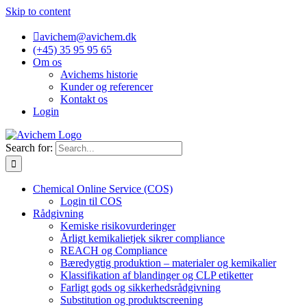
Skip to content
avichem@avichem.dk
(+45) 35 95 95 65
Om os
Avichems historie
Kunder og referencer
Kontakt os
Login
Search for:
Chemical Online Service (COS)
Login til COS
Rådgivning
Kemiske risikovurderinger
Årligt kemikalietjek sikrer compliance
REACH og Compliance
Bæredygtig produktion – materialer og kemikalier
Klassifikation af blandinger og CLP etiketter
Farligt gods og sikkerhedsrådgivning
Substitution og produktscreening