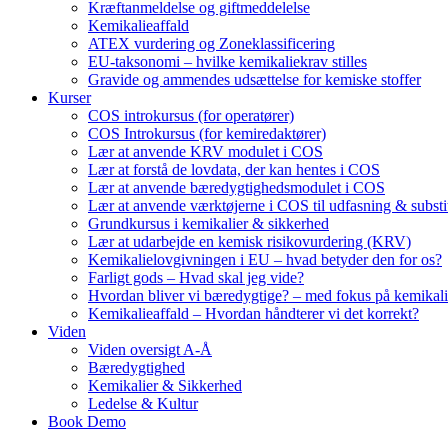
Kræftanmeldelse og giftmeddelelse
Kemikalieaffald
ATEX vurdering og Zoneklassificering
EU-taksonomi – hvilke kemikaliekrav stilles
Gravide og ammendes udsættelse for kemiske stoffer
Kurser
COS introkursus (for operatører)
COS Introkursus (for kemiredaktører)
Lær at anvende KRV modulet i COS
Lær at forstå de lovdata, der kan hentes i COS
Lær at anvende bæredygtighedsmodulet i COS
Lær at anvende værktøjerne i COS til udfasning & substi
Grundkursus i kemikalier & sikkerhed
Lær at udarbejde en kemisk risikovurdering (KRV)
Kemikalielovgivningen i EU – hvad betyder den for os?
Farligt gods – Hvad skal jeg vide?
Hvordan bliver vi bæredygtige? – med fokus på kemikali
Kemikalieaffald – Hvordan håndterer vi det korrekt?
Viden
Viden oversigt A-Å
Bæredygtighed
Kemikalier & Sikkerhed
Ledelse & Kultur
Book Demo