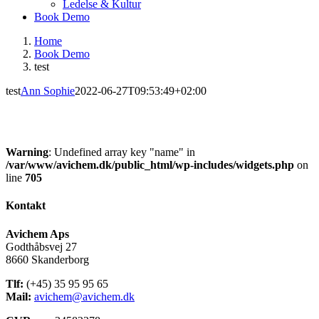
Ledelse & Kultur
Book Demo
Home
Book Demo
test
test
Ann Sophie
2022-06-27T09:53:49+02:00
Warning
: Undefined array key "name" in
/var/www/avichem.dk/public_html/wp-includes/widgets.php
on
line
705
Kontakt
Avichem Aps
Godthåbsvej 27
8660 Skanderborg
Tlf:
(+45) 35 95 95 65
Mail:
avichem@avichem.dk