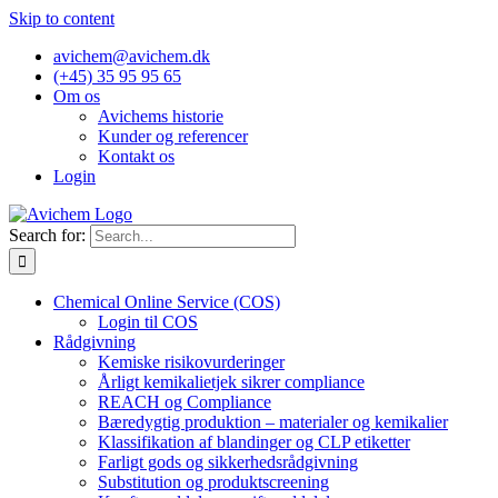
Skip to content
avichem@avichem.dk
(+45) 35 95 95 65
Om os
Avichems historie
Kunder og referencer
Kontakt os
Login
Search for:
Chemical Online Service (COS)
Login til COS
Rådgivning
Kemiske risikovurderinger
Årligt kemikalietjek sikrer compliance
REACH og Compliance
Bæredygtig produktion – materialer og kemikalier
Klassifikation af blandinger og CLP etiketter
Farligt gods og sikkerhedsrådgivning
Substitution og produktscreening