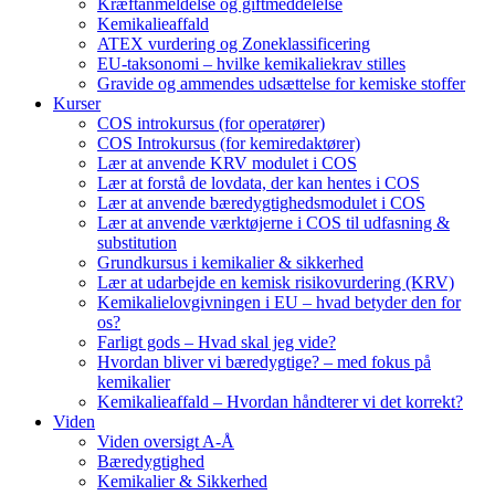
Kræftanmeldelse og giftmeddelelse
Kemikalieaffald
ATEX vurdering og Zoneklassificering
EU-taksonomi – hvilke kemikaliekrav stilles
Gravide og ammendes udsættelse for kemiske stoffer
Kurser
COS introkursus (for operatører)
COS Introkursus (for kemiredaktører)
Lær at anvende KRV modulet i COS
Lær at forstå de lovdata, der kan hentes i COS
Lær at anvende bæredygtighedsmodulet i COS
Lær at anvende værktøjerne i COS til udfasning &
substitution
Grundkursus i kemikalier & sikkerhed
Lær at udarbejde en kemisk risikovurdering (KRV)
Kemikalielovgivningen i EU – hvad betyder den for
os?
Farligt gods – Hvad skal jeg vide?
Hvordan bliver vi bæredygtige? – med fokus på
kemikalier
Kemikalieaffald – Hvordan håndterer vi det korrekt?
Viden
Viden oversigt A-Å
Bæredygtighed
Kemikalier & Sikkerhed