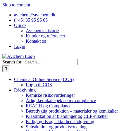
Skip to content
avichem@avichem.dk
(+45) 35 95 95 65
Om os
Avichems historie
Kunder og referencer
Kontakt os
Login
Search for:
Chemical Online Service (COS)
Login til COS
Rådgivning
Kemiske risikovurderinger
Årligt kemikalietjek sikrer compliance
REACH og Compliance
Bæredygtig produktion – materialer og kemikalier
Klassifikation af blandinger og CLP etiketter
Farligt gods og sikkerhedsrådgivning
Substitution og produktscreening