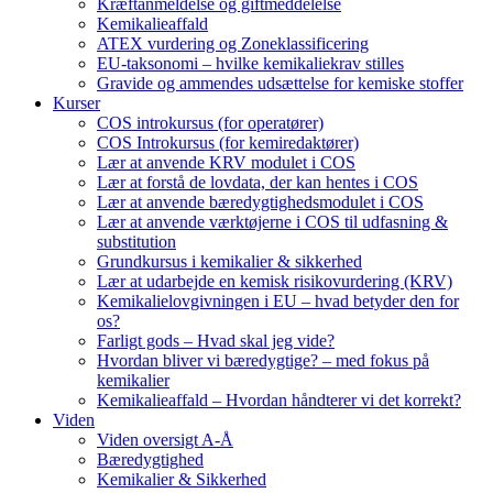
Kræftanmeldelse og giftmeddelelse
Kemikalieaffald
ATEX vurdering og Zoneklassificering
EU-taksonomi – hvilke kemikaliekrav stilles
Gravide og ammendes udsættelse for kemiske stoffer
Kurser
COS introkursus (for operatører)
COS Introkursus (for kemiredaktører)
Lær at anvende KRV modulet i COS
Lær at forstå de lovdata, der kan hentes i COS
Lær at anvende bæredygtighedsmodulet i COS
Lær at anvende værktøjerne i COS til udfasning &
substitution
Grundkursus i kemikalier & sikkerhed
Lær at udarbejde en kemisk risikovurdering (KRV)
Kemikalielovgivningen i EU – hvad betyder den for
os?
Farligt gods – Hvad skal jeg vide?
Hvordan bliver vi bæredygtige? – med fokus på
kemikalier
Kemikalieaffald – Hvordan håndterer vi det korrekt?
Viden
Viden oversigt A-Å
Bæredygtighed
Kemikalier & Sikkerhed