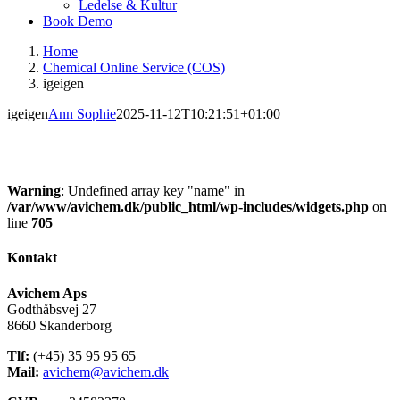
Ledelse & Kultur
Book Demo
Home
Chemical Online Service (COS)
igeigen
igeigen
Ann Sophie
2025-11-12T10:21:51+01:00
Warning
: Undefined array key "name" in
/var/www/avichem.dk/public_html/wp-includes/widgets.php
on
line
705
Kontakt
Avichem Aps
Godthåbsvej 27
8660 Skanderborg
Tlf:
(+45) 35 95 95 65
Mail:
avichem@avichem.dk