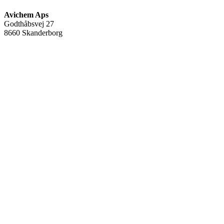
Avichem Aps
Godthåbsvej 27
8660 Skanderborg
Tlf:
(+45) 35 95 95 65
Mail:
avichem@avichem.dk
CVR-nr.:
34582378
Warning
: Undefined array key "name" in
/var/www/avichem.dk/public_html/wp-includes/widgets.php
on
line
705
FØLG OS
Facebook
Linkedin
Youtube
Warning
: Undefined array key "name" in