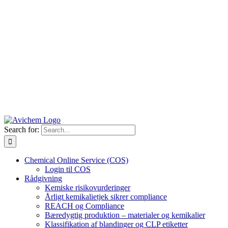
Search for:
Chemical Online Service (COS)
Login til COS
Rådgivning
Kemiske risikovurderinger
Årligt kemikalietjek sikrer compliance
REACH og Compliance
Bæredygtig produktion – materialer og kemikalier
Klassifikation af blandinger og CLP etiketter