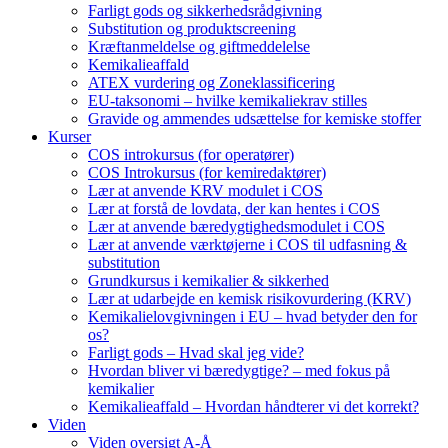
Farligt gods og sikkerhedsrådgivning
Substitution og produktscreening
Kræftanmeldelse og giftmeddelelse
Kemikalieaffald
ATEX vurdering og Zoneklassificering
EU-taksonomi – hvilke kemikaliekrav stilles
Gravide og ammendes udsættelse for kemiske stoffer
Kurser
COS introkursus (for operatører)
COS Introkursus (for kemiredaktører)
Lær at anvende KRV modulet i COS
Lær at forstå de lovdata, der kan hentes i COS
Lær at anvende bæredygtighedsmodulet i COS
Lær at anvende værktøjerne i COS til udfasning &
substitution
Grundkursus i kemikalier & sikkerhed
Lær at udarbejde en kemisk risikovurdering (KRV)
Kemikalielovgivningen i EU – hvad betyder den for
os?
Farligt gods – Hvad skal jeg vide?
Hvordan bliver vi bæredygtige? – med fokus på
kemikalier
Kemikalieaffald – Hvordan håndterer vi det korrekt?
Viden
Viden oversigt A-Å