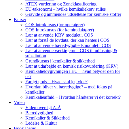
ATEX vurdering og Zoneklassificering
EU-taksonomi – hvilke kemikaliekrav stilles
Gravide og ammendes udsættelse for kemiske stoffer
Kurser
COS introkursus (for operatører)
COS Introkursus (for kemiredaktører)
Lær at anvende KRV modulet i COS
Lær at forstå de lovdata, der kan hentes i COS
Lær at anvende bæredygtighedsmodulet i COS
Lær at anvende værktøjerne i COS til udfasning &
substitution
Grundkursus i kemikalier & sikkerhed
Lær at udarbejde en kemisk risikovurdering (KRV)
Kemikalielovgivningen i EU – hvad betyder den for
os?
Farligt gods – Hvad skal jeg vide?
Hvordan bliver vi bæredygtige? – med fokus på
kemikalier
Kemikalieaffald – Hvordan håndterer vi det korrekt?
Viden
Viden oversigt A-Å
Bæredygtighed
Kemikalier & Sikkerhed
Ledelse & Kultur
Book Demo