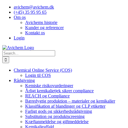
Skip
avichem@avichem.dk
to
(+45) 35 95 95 65
content
Om os
Avichems historie
Kunder og referencer
Kontakt os
Login
Search
for:
Chemical Online Service (COS)
Login til COS
Rådgivning
Kemiske risikovurderinger
Årligt kemikalietjek sikrer compliance
REACH og Compliance
Bæredygtig produktion – materialer og kemikalier
Klassifikation af blandinger og CLP etiketter
Farligt gods og sikkerhedsrådgivning
Substitution og produktscreening
Kræftanmeldelse og giftmeddelelse
Kemikalieaffald