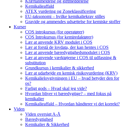
Kræftanmeldelse og giftmeddelelse
Kemikalieaffald
ATEX vurdering og Zoneklassificering
EU-taksonomi – hvilke kemikaliekrav stilles
Gravide og ammendes udsættelse for kemiske stoffer
Kurser
COS introkursus (for operatører)
COS Introkursus (for kemiredaktører)
Lær at anvende KRV modulet i COS
Lær at forstå de lovdata, der kan hentes i COS
Lær at anvende bæredygtighedsmodulet i COS
Lær at anvende værktøjerne i COS til udfasning &
substitution
Grundkursus i kemikalier & sikkerhed
Lær at udarbejde en kemisk risikovurdering (KRV)
Kemikalielovgivningen i EU – hvad betyder den for
os?
Farligt gods – Hvad skal jeg vide?
Hvordan bliver vi bæredygtige? – med fokus på
kemikalier
Kemikalieaffald – Hvordan håndterer vi det korrekt?
Viden
Viden oversigt A-Å
Bæredygtighed
Kemikalier & Sikkerhed