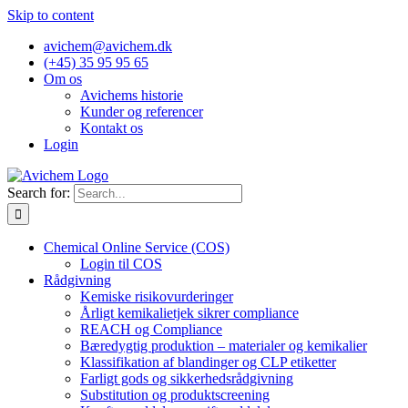
Skip to content
avichem@avichem.dk
(+45) 35 95 95 65
Om os
Avichems historie
Kunder og referencer
Kontakt os
Login
Search for:
Chemical Online Service (COS)
Login til COS
Rådgivning
Kemiske risikovurderinger
Årligt kemikalietjek sikrer compliance
REACH og Compliance
Bæredygtig produktion – materialer og kemikalier
Klassifikation af blandinger og CLP etiketter
Farligt gods og sikkerhedsrådgivning
Substitution og produktscreening