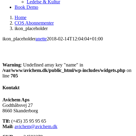
Ledelse & Kultur
Book Demo
Home
COS Abonnementer
ikon_placeholder
ikon_placeholder
anette
2018-02-14T12:04:04+01:00
Warning
: Undefined array key "name" in
/var/www/avichem.dk/public_html/wp-includes/widgets.php
on
line
705
Kontakt
Avichem Aps
Godthåbsvej 27
8660 Skanderborg
Tlf:
(+45) 35 95 95 65
Mail:
avichem@avichem.dk