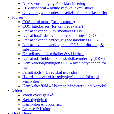
ATEX vurdering og Zoneklassificering
EU-taksonomi – hvilke kemikaliekrav stilles
Gravide og ammendes udsættelse for kemiske stoffer
Kurser
COS introkursus (for operatører)
COS Introkursus (for kemiredaktører)
Lær at anvende KRV modulet i COS
Lær at forstå de lovdata, der kan hentes i COS
Lær at anvende bæredygtighedsmodulet i COS
Lær at anvende værktøjerne i COS til udfasning &
substitution
Grundkursus i kemikalier & sikkerhed
Lær at udarbejde en kemisk risikovurdering (KRV)
Kemikalielovgivningen i EU – hvad betyder den for
os?
Farligt gods – Hvad skal jeg vide?
Hvordan bliver vi bæredygtige? – med fokus på
kemikalier
Kemikalieaffald – Hvordan håndterer vi det korrekt?
Viden
Viden oversigt A-Å
Bæredygtighed
Kemikalier & Sikkerhed
Ledelse & Kultur
Book Demo