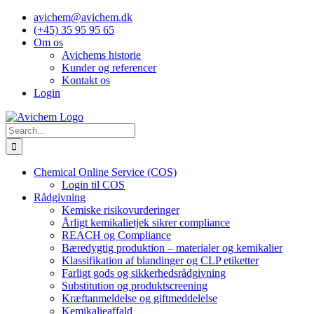
Skip
avichem@avichem.dk
to
(+45) 35 95 95 65
content
Om os
Avichems historie
Kunder og referencer
Kontakt os
Login
Search
for:
Chemical Online Service (COS)
Login til COS
Rådgivning
Kemiske risikovurderinger
Årligt kemikalietjek sikrer compliance
REACH og Compliance
Bæredygtig produktion – materialer og kemikalier
Klassifikation af blandinger og CLP etiketter
Farligt gods og sikkerhedsrådgivning
Substitution og produktscreening
Kræftanmeldelse og giftmeddelelse
Kemikalieaffald