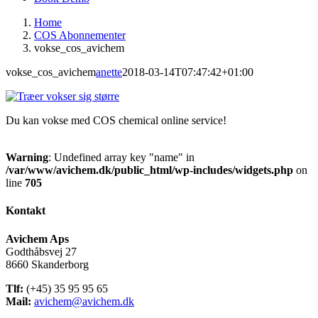
Home
COS Abonnementer
vokse_cos_avichem
vokse_cos_avichem
anette
2018-03-14T07:47:42+01:00
Du kan vokse med COS chemical online service!
Warning
: Undefined array key "name" in
/var/www/avichem.dk/public_html/wp-includes/widgets.php
on
line
705
Kontakt
Avichem Aps
Godthåbsvej 27
8660 Skanderborg
Tlf:
(+45) 35 95 95 65
Mail:
avichem@avichem.dk