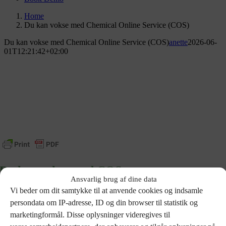
Home
Du kan vokse med Chemical Online Service (COS)
Du kan vokse med Chemical Online Service (COS)
anette
2026-06-
01T12:21:42+02:00
Du kan vokse med COS
Ansvarlig brug af dine data
Vi beder om dit samtykke til at anvende cookies og indsamle
Det er vigtigt for os, at vi kan skabe værdi hos vores kunder. Det gør vi
bl.a. ved at tilføre værktøjer, viden og services via vores COS
persondata om IP-adresse, ID og din browser til statistik og
abonnementer. Se vores
mission
her.
marketingformål. Disse oplysninger videregives til