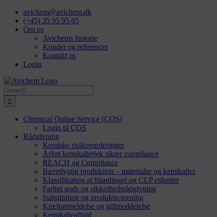
Skip
avichem@avichem.dk
to
(+45) 35 95 95 65
content
Om os
Avichems historie
Kunder og referencer
Kontakt os
Login
Search
for:
Chemical Online Service (COS)
Login til COS
Rådgivning
Kemiske risikovurderinger
Årligt kemikalietjek sikrer compliance
REACH og Compliance
Bæredygtig produktion – materialer og kemikalier
Klassifikation af blandinger og CLP etiketter
Farligt gods og sikkerhedsrådgivning
Substitution og produktscreening
Kræftanmeldelse og giftmeddelelse
Kemikalieaffald