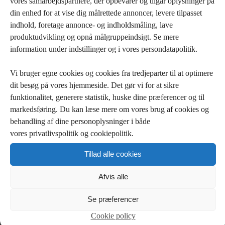
vores samarbejdspartnere, der opbevarer og tilgår oplysninger på
I kan ”vokse med COS” på flere måder:
din enhed for at vise dig målrettede annoncer, levere tilpasset
I kan udvide jeres COS abonnement i takt
indhold, foretage annonce- og indholdsmåling, lave
med at Jeres behov vokser
produktudvikling og opnå målgruppeindsigt. Se mere
information under indstillinger og i vores persondatapolitik.
Vi har skruet vores COS abonnementer sammen på en sådan måde, at
det er muligt at vokse med COS.
Vi bruger egne cookies og cookies fra tredjeparter til at optimere
I investerer kun i det, I har brug for og samtidig har I sikkerhed for, at
skulle I få brug for flere værktøjer, viden og data, så er hjælpen lige om
dit besøg på vores hjemmeside. Det gør vi for at sikre
hjørnet, uden at I skal i gang med at rulle en helt ny løsning ud i
funktionalitet, generere statistik, huske dine præferencer og til
organisationen.
markedsføring. Du kan læse mere om vores brug af cookies og
Du kan få mere viden om vores COS abonnementer her:
“COS
behandling af dine personoplysninger i både
abonnementer”
vores privatlivspolitik og cookiepolitik.
COS udvikler kompetencer, til at løse
Tillad alle cookies
opgaver hurtigere og bedre
Afvis alle
Med et COS abonnement tilfører vi værktøjer og viden, om præcis de
kemikalier I anvender. På den måde omsætter vi stamdata til værdifuld
Se præferencer
indsigt i Jeres kemikalier. Denne indsigt gør Jeres medarbejdere
kompetente til at udfører de kemikalie opgaver, der er en del af deres
Cookie policy
arbejde, uanset hvor i organisationen de sidder. På den måde bliver