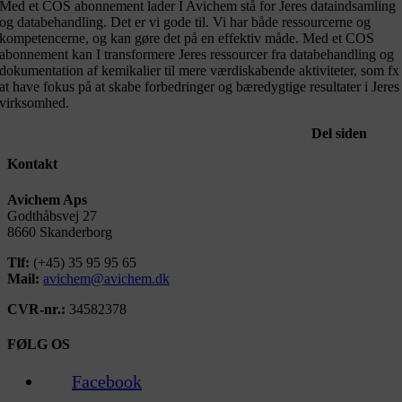
Med et COS abonnement lader I Avichem stå for Jeres dataindsamling
og databehandling. Det er vi gode til. Vi har både ressourcerne og
kompetencerne, og kan gøre det på en effektiv måde. Med et COS
abonnement kan I transformere Jeres ressourcer fra databehandling og
dokumentation af kemikalier til mere værdiskabende aktiviteter, som fx
at have fokus på at skabe forbedringer og bæredygtige resultater i Jeres
virksomhed.
Del siden
Kontakt
Avichem Aps
Godthåbsvej 27
8660 Skanderborg
Tlf:
(+45) 35 95 95 65
Mail:
avichem@avichem.dk
CVR-nr.:
34582378
FØLG OS
Facebook