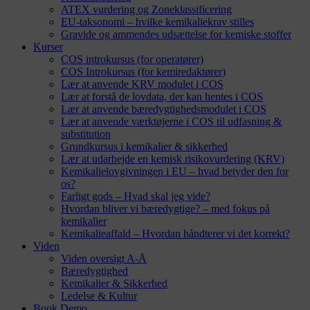
ATEX vurdering og Zoneklassificering
EU-taksonomi – hvilke kemikaliekrav stilles
Gravide og ammendes udsættelse for kemiske stoffer
Kurser
COS introkursus (for operatører)
COS Introkursus (for kemiredaktører)
Lær at anvende KRV modulet i COS
Lær at forstå de lovdata, der kan hentes i COS
Lær at anvende bæredygtighedsmodulet i COS
Lær at anvende værktøjerne i COS til udfasning &
substitution
Grundkursus i kemikalier & sikkerhed
Lær at udarbejde en kemisk risikovurdering (KRV)
Kemikalielovgivningen i EU – hvad betyder den for
os?
Farligt gods – Hvad skal jeg vide?
Hvordan bliver vi bæredygtige? – med fokus på
kemikalier
Kemikalieaffald – Hvordan håndterer vi det korrekt?
Viden
Viden oversigt A-Å
Bæredygtighed
Kemikalier & Sikkerhed
Ledelse & Kultur
Book Demo