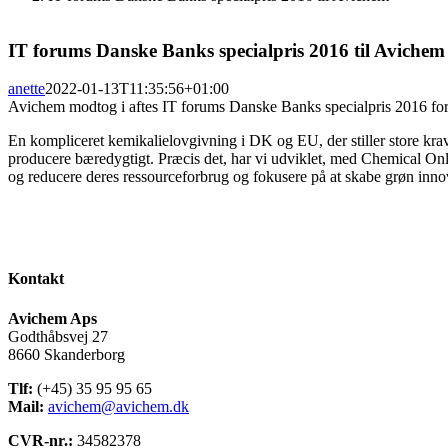
IT forums Danske Banks specialpris 2016 til Avichem
anette
2022-01-13T11:35:56+01:00
Avichem modtog i aftes IT forums Danske Banks specialpris 201
En kompliceret kemikalielovgivning i DK og EU, der stiller store krav
producere bæredygtigt.
Præcis det, har vi udviklet, med Chemical Onl
og reducere deres ressourceforbrug og fokusere på at skabe grøn innov
Kontakt
Avichem Aps
Godthåbsvej 27
8660 Skanderborg
Tlf:
(+45) 35 95 95 65
Mail:
avichem@avichem.dk
CVR-nr.:
34582378