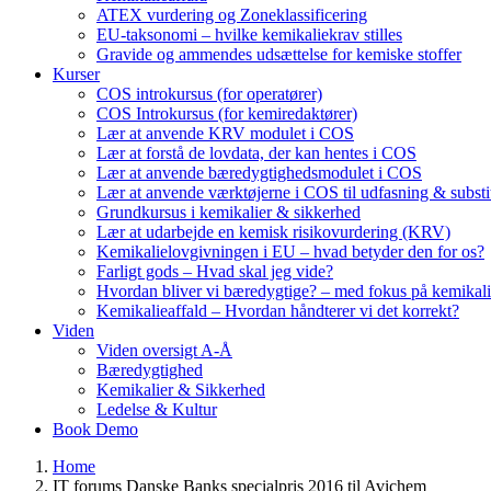
ATEX vurdering og Zoneklassificering
EU-taksonomi – hvilke kemikaliekrav stilles
Gravide og ammendes udsættelse for kemiske stoffer
Kurser
COS introkursus (for operatører)
COS Introkursus (for kemiredaktører)
Lær at anvende KRV modulet i COS
Lær at forstå de lovdata, der kan hentes i COS
Lær at anvende bæredygtighedsmodulet i COS
Lær at anvende værktøjerne i COS til udfasning & substi
Grundkursus i kemikalier & sikkerhed
Lær at udarbejde en kemisk risikovurdering (KRV)
Kemikalielovgivningen i EU – hvad betyder den for os?
Farligt gods – Hvad skal jeg vide?
Hvordan bliver vi bæredygtige? – med fokus på kemikali
Kemikalieaffald – Hvordan håndterer vi det korrekt?
Viden
Viden oversigt A-Å
Bæredygtighed
Kemikalier & Sikkerhed
Ledelse & Kultur
Book Demo
Home
IT forums Danske Banks specialpris 2016 til Avichem