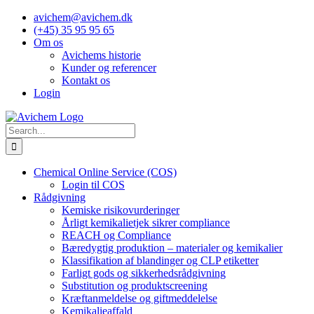
Skip
avichem@avichem.dk
to
(+45) 35 95 95 65
content
Om os
Avichems historie
Kunder og referencer
Kontakt os
Login
Search
for:
Chemical Online Service (COS)
Login til COS
Rådgivning
Kemiske risikovurderinger
Årligt kemikalietjek sikrer compliance
REACH og Compliance
Bæredygtig produktion – materialer og kemikalier
Klassifikation af blandinger og CLP etiketter
Farligt gods og sikkerhedsrådgivning
Substitution og produktscreening
Kræftanmeldelse og giftmeddelelse
Kemikalieaffald