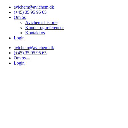
Skip
avichem@avichem.dk
to
(+45) 35 95 95 65
content
Om os
Avichems historie
Kunder og referencer
Kontakt os
Login
avichem@avichem.dk
(+45) 35 95 95 65
Om os
Login