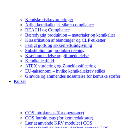
Kemiske risikovurderinger
Årligt kemikalietjek sikrer compliance
REACH og Compliance
Bæredygtig produktion – materialer og kemikalier
Klassifikation af blandinger og CLP etiketter
Farligt gods og sikkerhedsrådgivning
Substitution og produktscreening
Kræftanmeldelse og giftmeddelelse
Kemikalieaffald
ATEX vurdering og Zoneklassificering
EU-taksonomi – hvilke kemikaliekrav stilles
Gravide og ammendes udsættelse for kemiske stoffer
Kurser
COS introkursus (for operatører)
COS Introkursus (for kemiredaktører)
Lær at anvende KRV modulet i COS