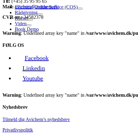
Tlf:
(+45) 35 95 95 65
Mail:
avichem@avichem.dk
Chemical Online Service (COS)
Rådgivning
CVR-nr.:
34582378
Kurser
Viden
Book Demo
Warning
: Undefined array key "name" in
/var/www/avichem.dk/pub
FØLG OS
Facebook
Linkedin
Youtube
Warning
: Undefined array key "name" in
/var/www/avichem.dk/pub
Nyhedsbrev
Tilmeld dig Avichem’s nyhedsbrev
Privatlivspolitik