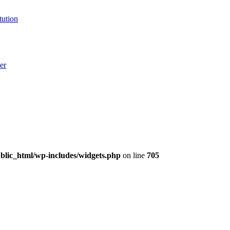
tution
er
lic_html/wp-includes/widgets.php
on line
705