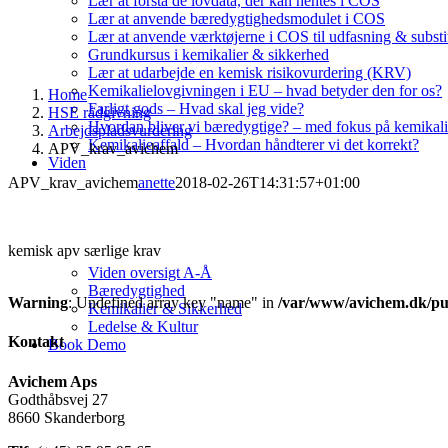
Lær at forstå de lovdata, der kan hentes i COS
Lær at anvende bæredygtighedsmodulet i COS
Lær at anvende værktøjerne i COS til udfasning & substi
Grundkursus i kemikalier & sikkerhed
Lær at udarbejde en kemisk risikovurdering (KRV)
Kemikalielovgivningen i EU – hvad betyder den for os?
Home
Farligt gods – Hvad skal jeg vide?
HSE rådgivning
Hvordan bliver vi bæredygtige? – med fokus på kemikali
Arbejdspladsvurdering
Kemikalieaffald – Hvordan håndterer vi det korrekt?
APV_krav_avichem
Viden
APV_krav_avichem
anette
2018-02-26T14:31:57+01:00
kemisk apv særlige krav
Viden oversigt A-Å
Bæredygtighed
Warning
: Undefined array key "name" in
/var/www/avichem.dk/pub
Kemikalier & Sikkerhed
Ledelse & Kultur
Kontakt
Book Demo
Avichem Aps
Godthåbsvej 27
8660 Skanderborg