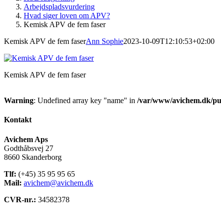
Arbejdspladsvurdering
Hvad siger loven om APV?
Kemisk APV de fem faser
Kemisk APV de fem faser
Ann Sophie
2023-10-09T12:10:53+02:00
Kemisk APV de fem faser
Warning
: Undefined array key "name" in
/var/www/avichem.dk/pub
Kontakt
Avichem Aps
Godthåbsvej 27
8660 Skanderborg
Tlf:
(+45) 35 95 95 65
Mail:
avichem@avichem.dk
CVR-nr.:
34582378