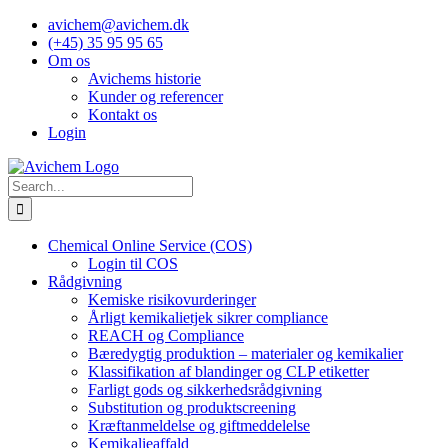
Skip
avichem@avichem.dk
to
(+45) 35 95 95 65
content
Om os
Avichems historie
Kunder og referencer
Kontakt os
Login
Search
for:
Chemical Online Service (COS)
Login til COS
Rådgivning
Kemiske risikovurderinger
Årligt kemikalietjek sikrer compliance
REACH og Compliance
Bæredygtig produktion – materialer og kemikalier
Klassifikation af blandinger og CLP etiketter
Farligt gods og sikkerhedsrådgivning
Substitution og produktscreening
Kræftanmeldelse og giftmeddelelse
Kemikalieaffald