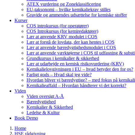
ATEX vurdering og Zoneklassificering
EU-taksonomi – hvilke kemikaliekrav stilles
Gravide og ammendes udsættelse for kemiske stoffer
Kurser
COS introkursus (for operatører)
COS Introkursus (for kemiredaktører)
Lær at anvende KRV modulet i COS
Lær at forstå de lovdata, der kan hentes i COS
Lær at anvende bæredygtighedsmodulet i COS
Lær at anvende værktøjerne i COS til udfasning & substi
Grundkursus i kemikalier & sikkerhed
Lær at udarbejde en kemisk risikovurdering (KRV)
Kemikalielovgivningen i EU – hvad betyder den for os?
Farligt gods – Hvad skal jeg vide?
Hvordan bliver vi bæredygtige? – med fokus på kemikali
Kemikalieaffald – Hvordan håndterer vi det korrekt?
Viden
Viden oversigt A-Å
Bæredygtighed
Kemikalier & Sikkerhed
Ledelse & Kultur
Book Demo
Home
HSE rådgivning