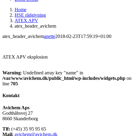
Home
HSE rådgivning
ATEX APV
atex_header_avichem
atex_header_avichem
anette
2018-02-23T17:59:19+01:00
ATEX APV eksplosion
Warning
: Undefined array key "name" in
/var/www/avichem.dk/public_html/wp-includes/widgets.php
on
line
705
Kontakt
Avichem Aps
Godthåbsvej 27
8660 Skanderborg
Tlf:
(+45) 35 95 95 65
Mail:
avichem@avichem.dk