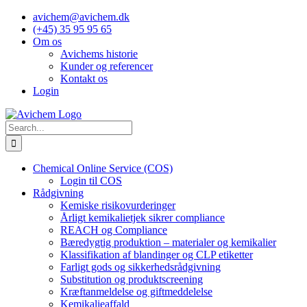
Skip
avichem@avichem.dk
to
(+45) 35 95 95 65
content
Om os
Avichems historie
Kunder og referencer
Kontakt os
Login
Search
for:
Chemical Online Service (COS)
Login til COS
Rådgivning
Kemiske risikovurderinger
Årligt kemikalietjek sikrer compliance
REACH og Compliance
Bæredygtig produktion – materialer og kemikalier
Klassifikation af blandinger og CLP etiketter
Farligt gods og sikkerhedsrådgivning
Substitution og produktscreening
Kræftanmeldelse og giftmeddelelse
Kemikalieaffald