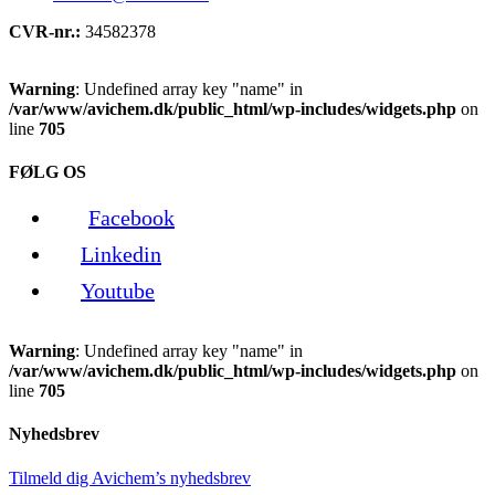
CVR-nr.:
34582378
Warning
: Undefined array key "name" in
/var/www/avichem.dk/public_html/wp-includes/widgets.php
on
line
705
FØLG OS
Facebook
Linkedin
Youtube
Warning
: Undefined array key "name" in
/var/www/avichem.dk/public_html/wp-includes/widgets.php
on
line
705
Nyhedsbrev
Tilmeld dig Avichem’s nyhedsbrev