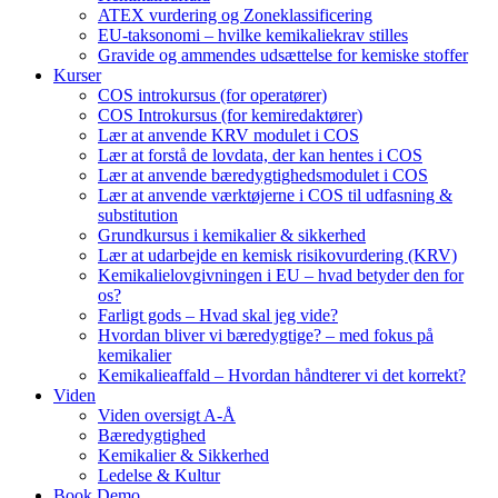
ATEX vurdering og Zoneklassificering
EU-taksonomi – hvilke kemikaliekrav stilles
Gravide og ammendes udsættelse for kemiske stoffer
Kurser
COS introkursus (for operatører)
COS Introkursus (for kemiredaktører)
Lær at anvende KRV modulet i COS
Lær at forstå de lovdata, der kan hentes i COS
Lær at anvende bæredygtighedsmodulet i COS
Lær at anvende værktøjerne i COS til udfasning &
substitution
Grundkursus i kemikalier & sikkerhed
Lær at udarbejde en kemisk risikovurdering (KRV)
Kemikalielovgivningen i EU – hvad betyder den for
os?
Farligt gods – Hvad skal jeg vide?
Hvordan bliver vi bæredygtige? – med fokus på
kemikalier
Kemikalieaffald – Hvordan håndterer vi det korrekt?
Viden
Viden oversigt A-Å
Bæredygtighed
Kemikalier & Sikkerhed
Ledelse & Kultur
Book Demo