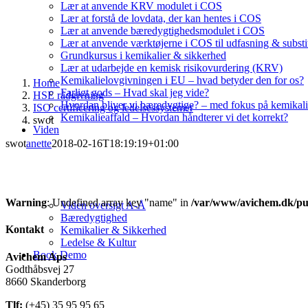
Lær at anvende KRV modulet i COS
Lær at forstå de lovdata, der kan hentes i COS
Lær at anvende bæredygtighedsmodulet i COS
Lær at anvende værktøjerne i COS til udfasning & substi
Grundkursus i kemikalier & sikkerhed
Lær at udarbejde en kemisk risikovurdering (KRV)
Kemikalielovgivningen i EU – hvad betyder den for os?
Home
Farligt gods – Hvad skal jeg vide?
HSE rådgivning
Hvordan bliver vi bæredygtige? – med fokus på kemikali
ISO certificering og ledelsessystemer
Kemikalieaffald – Hvordan håndterer vi det korrekt?
swot
Viden
swot
anette
2018-02-16T18:19:19+01:00
Warning
: Undefined array key "name" in
/var/www/avichem.dk/pub
Viden oversigt A-Å
Bæredygtighed
Kontakt
Kemikalier & Sikkerhed
Ledelse & Kultur
Book Demo
Avichem Aps
Godthåbsvej 27
8660 Skanderborg
Tlf:
(+45) 35 95 95 65