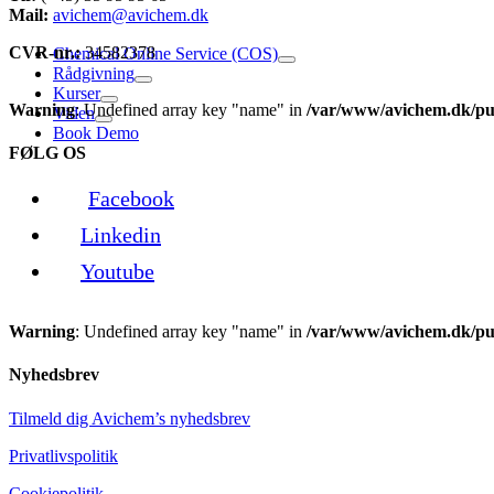
Mail:
avichem@avichem.dk
CVR-nr.:
34582378
Chemical Online Service (COS)
Rådgivning
Kurser
Warning
: Undefined array key "name" in
/var/www/avichem.dk/pub
Viden
Book Demo
FØLG OS
Facebook
Linkedin
Youtube
Warning
: Undefined array key "name" in
/var/www/avichem.dk/pub
Nyhedsbrev
Tilmeld dig Avichem’s nyhedsbrev
Privatlivspolitik
Cookiepolitik