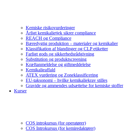
Kemiske risikovurderinger
Årligt kemikalietjek sikrer compliance
REACH og Compliance
Bæredygtig produktion – materialer og kemikalier
Klassifikation af blandinger og CLP etiketter
Farligt gods og sikkerhedsrådgivning
Substitution og produktscreening
Kræftanmeldelse og giftmeddelelse
Kemikalieaffald
ATEX vurdering og Zoneklassificering
EU-taksonomi – hvilke kemikaliekrav stilles
Gravide og ammendes udsættelse for kemiske stoffer
Kurser
COS introkursus (for operatører)
COS Introkursus (for kemiredaktører)