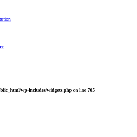
tution
er
lic_html/wp-includes/widgets.php
on line
705