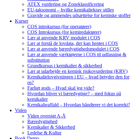
ATEX vurdering og Zoneklassificering
EU-taksonomi – hvilke kemikaliekrav stilles
Gravide og ammendes udsættelse for kemiske stoffer
Kurser
COS introkursus (for operatører)
COS Introkursus (for kemiredaktører)
Lær at anvende KRV modulet i COS
Lær at forstå de lovdata, der kan hentes i COS
Lær at anvende bæredygtighedsmodulet i COS
Lær at anvende værktøjerne i COS til udfasning &
substitution
Grundkursus i kemikalier & sikkerhed
Lær at udarbejde en kemisk risikovurdering (KRV)
Kemikalielovgivningen i EU – hvad betyder den for
os?
Farligt gods – Hvad skal jeg vide?
Hvordan bliver vi bæredygtige? – med fokus på
kemikalier
Kemikalieaffald – Hvordan håndterer vi det korrekt?
Viden
Viden oversigt A-Å
Bæredygtighed
Kemikalier & Sikkerhed
Ledelse & Kultur
Book Demo