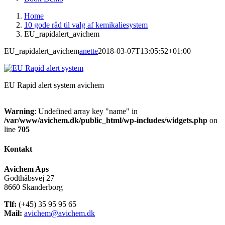
Home
10 gode råd til valg af kemikaliesystem
EU_rapidalert_avichem
EU_rapidalert_avichem
anette
2018-03-07T13:05:52+01:00
EU Rapid alert system avichem
Warning
: Undefined array key "name" in
/var/www/avichem.dk/public_html/wp-includes/widgets.php
on
line
705
Kontakt
Avichem Aps
Godthåbsvej 27
8660 Skanderborg
Tlf:
(+45) 35 95 95 65
Mail:
avichem@avichem.dk