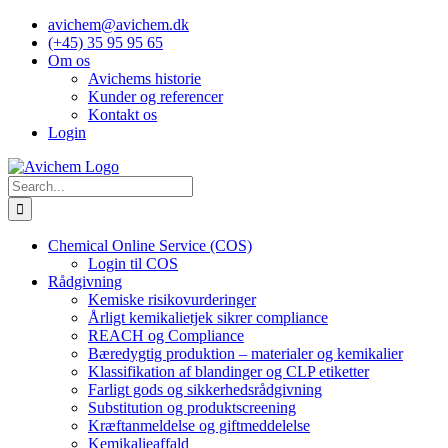
Skip
avichem@avichem.dk
to
(+45) 35 95 95 65
content
Om os
Avichems historie
Kunder og referencer
Kontakt os
Login
Search
for:
Chemical Online Service (COS)
Login til COS
Rådgivning
Kemiske risikovurderinger
Årligt kemikalietjek sikrer compliance
REACH og Compliance
Bæredygtig produktion – materialer og kemikalier
Klassifikation af blandinger og CLP etiketter
Farligt gods og sikkerhedsrådgivning
Substitution og produktscreening
Kræftanmeldelse og giftmeddelelse
Kemikalieaffald