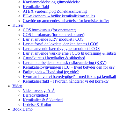
Kræftanmeldelse og giftmeddelelse
Kemikalieaffald
ATEX vurdering og Zoneklassificering
EU-taksonomi – hvilke kemikaliekrav stilles
Gravide og ammendes udsættelse for kemiske stoffer
Kurser
COS introkursus (for operatører)
COS Introkursus (for kemiredaktører)
Lær at anvende KRV modulet i COS
Lær at forstå de lovdata, der kan hentes i COS
Lær at anvende bæredygtighedsmodulet i COS
Lær at anvende værktøjerne i COS til udfasning & substi
Grundkursus i kemikalier & sikkerhed
Lær at udarbejde en kemisk risikovurdering (KRV)
Kemikalielovgivningen i EU – hvad betyder den for os?
Farligt gods – Hvad skal jeg vide?
Hvordan bliver vi bæredygtige? – med fokus på kemikali
Kemikalieaffald – Hvordan håndterer vi det korrekt?
Viden
Viden oversigt A-Å
Bæredygtighed
Kemikalier & Sikkerhed
Ledelse & Kultur
Book Demo