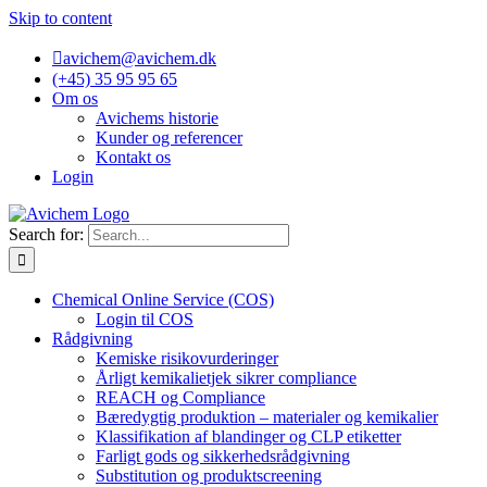
Skip to content
avichem@avichem.dk
(+45) 35 95 95 65
Om os
Avichems historie
Kunder og referencer
Kontakt os
Login
Search for:
Chemical Online Service (COS)
Login til COS
Rådgivning
Kemiske risikovurderinger
Årligt kemikalietjek sikrer compliance
REACH og Compliance
Bæredygtig produktion – materialer og kemikalier
Klassifikation af blandinger og CLP etiketter
Farligt gods og sikkerhedsrådgivning
Substitution og produktscreening