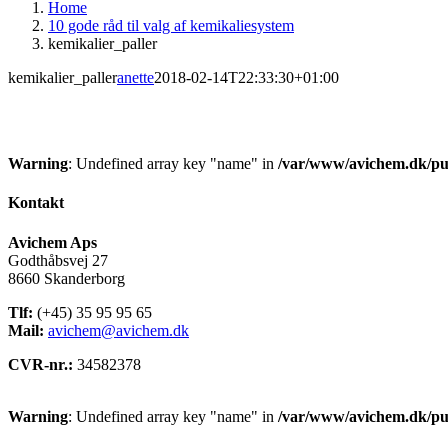
Home
10 gode råd til valg af kemikaliesystem
kemikalier_paller
kemikalier_paller
anette
2018-02-14T22:33:30+01:00
Warning
: Undefined array key "name" in
/var/www/avichem.dk/pub
Kontakt
Avichem Aps
Godthåbsvej 27
8660 Skanderborg
Tlf:
(+45) 35 95 95 65
Mail:
avichem@avichem.dk
CVR-nr.:
34582378
Warning
: Undefined array key "name" in
/var/www/avichem.dk/pub