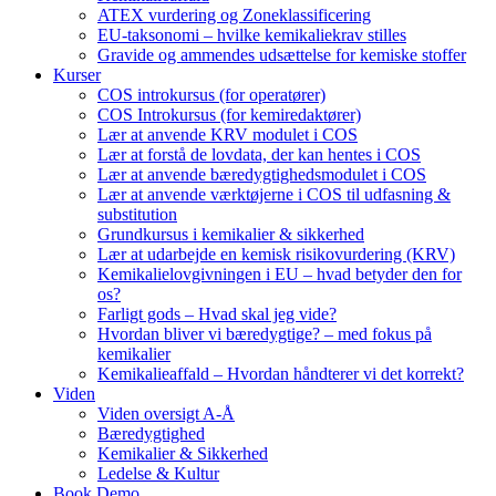
ATEX vurdering og Zoneklassificering
EU-taksonomi – hvilke kemikaliekrav stilles
Gravide og ammendes udsættelse for kemiske stoffer
Kurser
COS introkursus (for operatører)
COS Introkursus (for kemiredaktører)
Lær at anvende KRV modulet i COS
Lær at forstå de lovdata, der kan hentes i COS
Lær at anvende bæredygtighedsmodulet i COS
Lær at anvende værktøjerne i COS til udfasning &
substitution
Grundkursus i kemikalier & sikkerhed
Lær at udarbejde en kemisk risikovurdering (KRV)
Kemikalielovgivningen i EU – hvad betyder den for
os?
Farligt gods – Hvad skal jeg vide?
Hvordan bliver vi bæredygtige? – med fokus på
kemikalier
Kemikalieaffald – Hvordan håndterer vi det korrekt?
Viden
Viden oversigt A-Å
Bæredygtighed
Kemikalier & Sikkerhed
Ledelse & Kultur
Book Demo