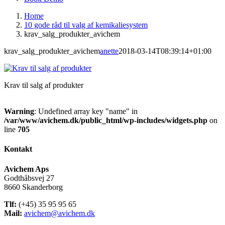
Home
10 gode råd til valg af kemikaliesystem
krav_salg_produkter_avichem
krav_salg_produkter_avichem
anette
2018-03-14T08:39:14+01:00
Krav til salg af produkter
Warning
: Undefined array key "name" in
/var/www/avichem.dk/public_html/wp-includes/widgets.php
on
line
705
Kontakt
Avichem Aps
Godthåbsvej 27
8660 Skanderborg
Tlf:
(+45) 35 95 95 65
Mail:
avichem@avichem.dk