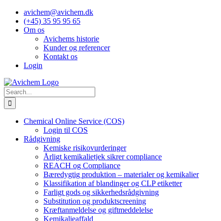
Skip
avichem@avichem.dk
to
(+45) 35 95 95 65
content
Om os
Avichems historie
Kunder og referencer
Kontakt os
Login
Search
for:
Chemical Online Service (COS)
Login til COS
Rådgivning
Kemiske risikovurderinger
Årligt kemikalietjek sikrer compliance
REACH og Compliance
Bæredygtig produktion – materialer og kemikalier
Klassifikation af blandinger og CLP etiketter
Farligt gods og sikkerhedsrådgivning
Substitution og produktscreening
Kræftanmeldelse og giftmeddelelse
Kemikalieaffald