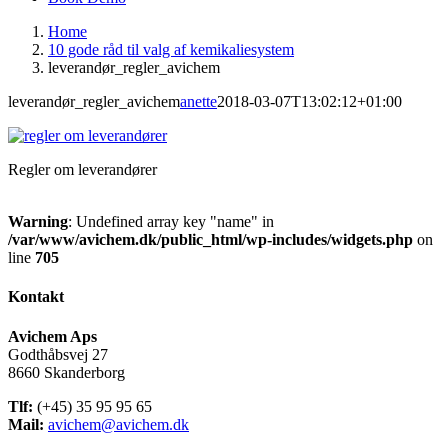
Home
10 gode råd til valg af kemikaliesystem
leverandør_regler_avichem
leverandør_regler_avichem
anette
2018-03-07T13:02:12+01:00
Regler om leverandører
Warning
: Undefined array key "name" in
/var/www/avichem.dk/public_html/wp-includes/widgets.php
on
line
705
Kontakt
Avichem Aps
Godthåbsvej 27
8660 Skanderborg
Tlf:
(+45) 35 95 95 65
Mail:
avichem@avichem.dk