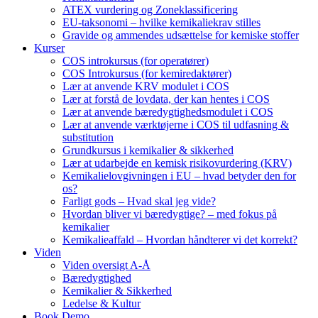
ATEX vurdering og Zoneklassificering
EU-taksonomi – hvilke kemikaliekrav stilles
Gravide og ammendes udsættelse for kemiske stoffer
Kurser
COS introkursus (for operatører)
COS Introkursus (for kemiredaktører)
Lær at anvende KRV modulet i COS
Lær at forstå de lovdata, der kan hentes i COS
Lær at anvende bæredygtighedsmodulet i COS
Lær at anvende værktøjerne i COS til udfasning &
substitution
Grundkursus i kemikalier & sikkerhed
Lær at udarbejde en kemisk risikovurdering (KRV)
Kemikalielovgivningen i EU – hvad betyder den for
os?
Farligt gods – Hvad skal jeg vide?
Hvordan bliver vi bæredygtige? – med fokus på
kemikalier
Kemikalieaffald – Hvordan håndterer vi det korrekt?
Viden
Viden oversigt A-Å
Bæredygtighed
Kemikalier & Sikkerhed
Ledelse & Kultur
Book Demo