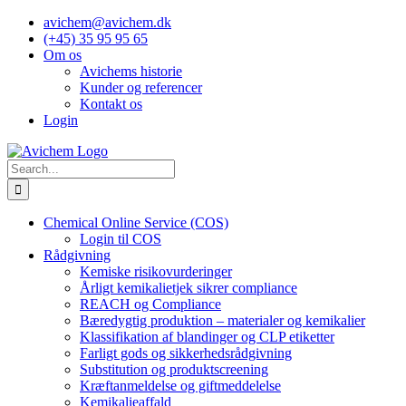
Skip
avichem@avichem.dk
to
(+45) 35 95 95 65
content
Om os
Avichems historie
Kunder og referencer
Kontakt os
Login
Search
for:
Chemical Online Service (COS)
Login til COS
Rådgivning
Kemiske risikovurderinger
Årligt kemikalietjek sikrer compliance
REACH og Compliance
Bæredygtig produktion – materialer og kemikalier
Klassifikation af blandinger og CLP etiketter
Farligt gods og sikkerhedsrådgivning
Substitution og produktscreening
Kræftanmeldelse og giftmeddelelse
Kemikalieaffald