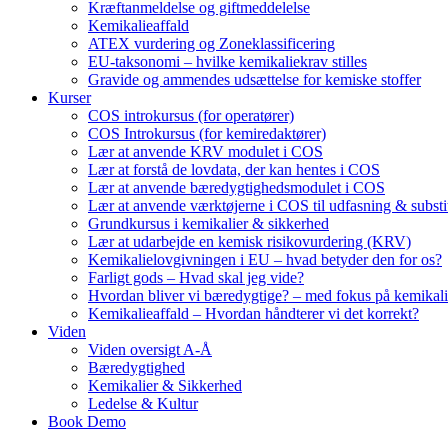
Kræftanmeldelse og giftmeddelelse
Kemikalieaffald
ATEX vurdering og Zoneklassificering
EU-taksonomi – hvilke kemikaliekrav stilles
Gravide og ammendes udsættelse for kemiske stoffer
Kurser
COS introkursus (for operatører)
COS Introkursus (for kemiredaktører)
Lær at anvende KRV modulet i COS
Lær at forstå de lovdata, der kan hentes i COS
Lær at anvende bæredygtighedsmodulet i COS
Lær at anvende værktøjerne i COS til udfasning & substi
Grundkursus i kemikalier & sikkerhed
Lær at udarbejde en kemisk risikovurdering (KRV)
Kemikalielovgivningen i EU – hvad betyder den for os?
Farligt gods – Hvad skal jeg vide?
Hvordan bliver vi bæredygtige? – med fokus på kemikali
Kemikalieaffald – Hvordan håndterer vi det korrekt?
Viden
Viden oversigt A-Å
Bæredygtighed
Kemikalier & Sikkerhed
Ledelse & Kultur
Book Demo