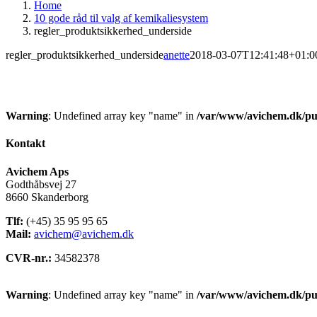
Home
10 gode råd til valg af kemikaliesystem
regler_produktsikkerhed_underside
regler_produktsikkerhed_underside
anette
2018-03-07T12:41:48+01:0
Warning
: Undefined array key "name" in
/var/www/avichem.dk/pub
Kontakt
Avichem Aps
Godthåbsvej 27
8660 Skanderborg
Tlf:
(+45) 35 95 95 65
Mail:
avichem@avichem.dk
CVR-nr.:
34582378
Warning
: Undefined array key "name" in
/var/www/avichem.dk/pub