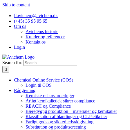
Skip to content
avichem@avichem.dk
(+45) 35 95 95 65
Om os
Avichems historie
Kunder og referencer
Kontakt os
Login
Search for:
Chemical Online Service (COS)
Login til COS
Rådgivning
Kemiske risikovurderinger
Årligt kemikalietjek sikrer compliance
REACH og Compliance
Bæredygtig produktion – materialer og kemikalier
Klassifikation af blandinger og CLP etiketter
Farligt gods og sikkerhedsrådgivning
Substitution og produktscreening