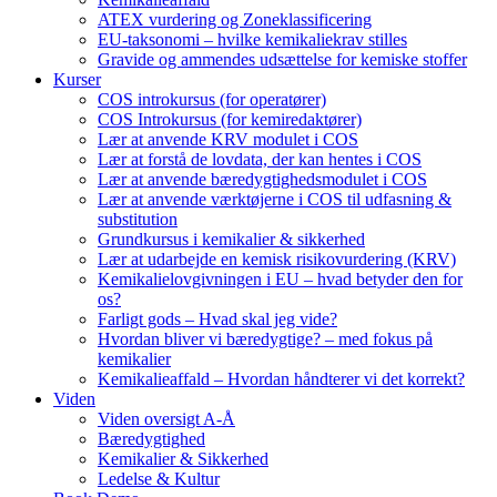
ATEX vurdering og Zoneklassificering
EU-taksonomi – hvilke kemikaliekrav stilles
Gravide og ammendes udsættelse for kemiske stoffer
Kurser
COS introkursus (for operatører)
COS Introkursus (for kemiredaktører)
Lær at anvende KRV modulet i COS
Lær at forstå de lovdata, der kan hentes i COS
Lær at anvende bæredygtighedsmodulet i COS
Lær at anvende værktøjerne i COS til udfasning &
substitution
Grundkursus i kemikalier & sikkerhed
Lær at udarbejde en kemisk risikovurdering (KRV)
Kemikalielovgivningen i EU – hvad betyder den for
os?
Farligt gods – Hvad skal jeg vide?
Hvordan bliver vi bæredygtige? – med fokus på
kemikalier
Kemikalieaffald – Hvordan håndterer vi det korrekt?
Viden
Viden oversigt A-Å
Bæredygtighed
Kemikalier & Sikkerhed
Ledelse & Kultur