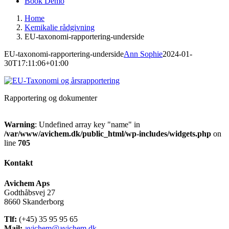
Book Demo
Home
Kemikalie rådgivning
EU-taxonomi-rapportering-underside
EU-taxonomi-rapportering-underside
Ann Sophie
2024-01-
30T17:11:06+01:00
Rapportering og dokumenter
Warning
: Undefined array key "name" in
/var/www/avichem.dk/public_html/wp-includes/widgets.php
on
line
705
Kontakt
Avichem Aps
Godthåbsvej 27
8660 Skanderborg
Tlf:
(+45) 35 95 95 65
Mail:
avichem@avichem.dk