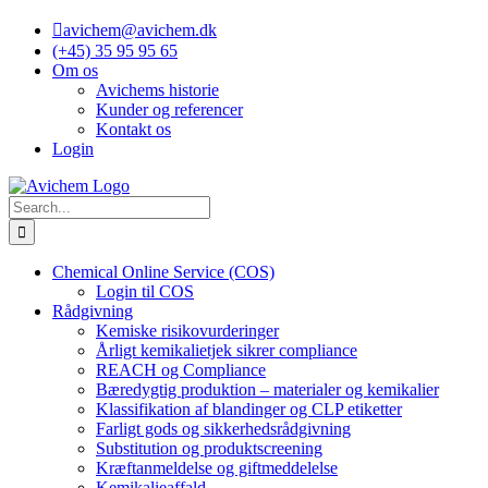
Skip
avichem@avichem.dk
to
(+45) 35 95 95 65
content
Om os
Avichems historie
Kunder og referencer
Kontakt os
Login
Search
for:
Chemical Online Service (COS)
Login til COS
Rådgivning
Kemiske risikovurderinger
Årligt kemikalietjek sikrer compliance
REACH og Compliance
Bæredygtig produktion – materialer og kemikalier
Klassifikation af blandinger og CLP etiketter
Farligt gods og sikkerhedsrådgivning
Substitution og produktscreening
Kræftanmeldelse og giftmeddelelse
Kemikalieaffald