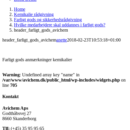
Home
Kemikalie rådgivning
Farligt gods og sikkerhedsrådgivning
Hvilke medarbejdere skal uddannes i farligt gods?
header_farligt_gods_avichem
header_farligt_gods_avichem
anette
2018-02-23T10:53:18+01:00
Farligt gods anmærkninger kemikalier
Warning
: Undefined array key "name" in
/var/www/avichem.dk/public_html/wp-includes/widgets.php
on
line
705
Kontakt
Avichem Aps
Godthåbsvej 27
8660 Skanderborg
Tlf:
(+45) 35 95 95 65