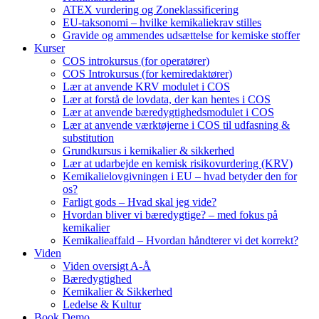
ATEX vurdering og Zoneklassificering
EU-taksonomi – hvilke kemikaliekrav stilles
Gravide og ammendes udsættelse for kemiske stoffer
Kurser
COS introkursus (for operatører)
COS Introkursus (for kemiredaktører)
Lær at anvende KRV modulet i COS
Lær at forstå de lovdata, der kan hentes i COS
Lær at anvende bæredygtighedsmodulet i COS
Lær at anvende værktøjerne i COS til udfasning &
substitution
Grundkursus i kemikalier & sikkerhed
Lær at udarbejde en kemisk risikovurdering (KRV)
Kemikalielovgivningen i EU – hvad betyder den for
os?
Farligt gods – Hvad skal jeg vide?
Hvordan bliver vi bæredygtige? – med fokus på
kemikalier
Kemikalieaffald – Hvordan håndterer vi det korrekt?
Viden
Viden oversigt A-Å
Bæredygtighed
Kemikalier & Sikkerhed
Ledelse & Kultur
Book Demo