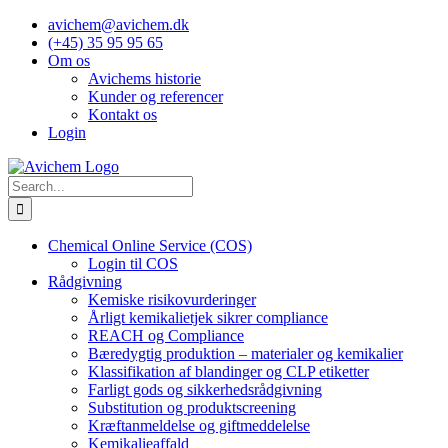
Skip
avichem@avichem.dk
to
(+45) 35 95 95 65
content
Om os
Avichems historie
Kunder og referencer
Kontakt os
Login
Search
for:
Chemical Online Service (COS)
Login til COS
Rådgivning
Kemiske risikovurderinger
Årligt kemikalietjek sikrer compliance
REACH og Compliance
Bæredygtig produktion – materialer og kemikalier
Klassifikation af blandinger og CLP etiketter
Farligt gods og sikkerhedsrådgivning
Substitution og produktscreening
Kræftanmeldelse og giftmeddelelse
Kemikalieaffald