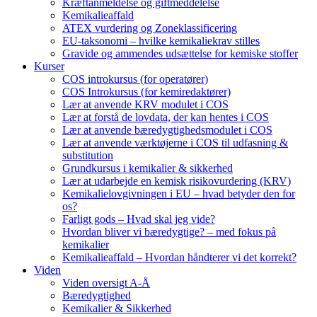
Kræftanmeldelse og giftmeddelelse
Kemikalieaffald
ATEX vurdering og Zoneklassificering
EU-taksonomi – hvilke kemikaliekrav stilles
Gravide og ammendes udsættelse for kemiske stoffer
Kurser
COS introkursus (for operatører)
COS Introkursus (for kemiredaktører)
Lær at anvende KRV modulet i COS
Lær at forstå de lovdata, der kan hentes i COS
Lær at anvende bæredygtighedsmodulet i COS
Lær at anvende værktøjerne i COS til udfasning &
substitution
Grundkursus i kemikalier & sikkerhed
Lær at udarbejde en kemisk risikovurdering (KRV)
Kemikalielovgivningen i EU – hvad betyder den for
os?
Farligt gods – Hvad skal jeg vide?
Hvordan bliver vi bæredygtige? – med fokus på
kemikalier
Kemikalieaffald – Hvordan håndterer vi det korrekt?
Viden
Viden oversigt A-Å
Bæredygtighed
Kemikalier & Sikkerhed