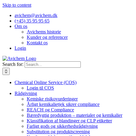
Skip to content
avichem@avichem.dk
(+45) 35 95 95 65
Om os
Avichems historie
Kunder og referencer
Kontakt os
Login
Search for:
Chemical Online Service (COS)
Login til COS
Rådgivning
Kemiske risikovurderinger
Årligt kemikalietjek sikrer compliance
REACH og Compliance
Bæredygtig produktion – materialer og kemikalier
Klassifikation af blandinger og CLP etiketter
Farligt gods og sikkerhedsrådgivning
Substitution og produktscreening