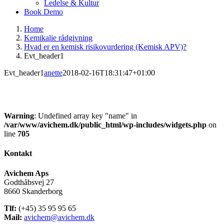
Ledelse & Kultur
Book Demo
Home
Kemikalie rådgivning
Hvad er en kemisk risikovurdering (Kemisk APV)?
Evt_header1
Evt_header1
anette
2018-02-16T18:31:47+01:00
Warning
: Undefined array key "name" in
/var/www/avichem.dk/public_html/wp-includes/widgets.php
on
line
705
Kontakt
Avichem Aps
Godthåbsvej 27
8660 Skanderborg
Tlf:
(+45) 35 95 95 65
Mail:
avichem@avichem.dk