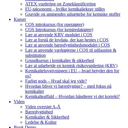
ATEX vurdering og Zoneklassificering
EU-taksonomi – hvilke kemikaliekrav stilles
Gravide og ammendes udsættelse for kemiske stoffer
Kurser
COS introkursus (for operatører)
COS Introkursus (for kemiredaktører)
Lær at anvende KRV modulet i COS
Lær at forstå de lovdata, der kan hentes i COS
Lær at anvende bæredygtighedsmodulet i COS
Lær at anvende værktøjerne i COS til udfasning &
substitution
Grundkursus i kemikalier & sikkerhed
Lær at udarbejde en kemisk risikovurdering (KRV)
Kemikalielovgivningen i EU – hvad betyder den for
os?
Farligt gods – Hvad skal jeg vide?
Hvordan bliver vi bæredygtige? – med fokus på
kemikalier
Kemikalieaffald – Hvordan håndterer vi det korrekt?
Viden
Viden oversigt A-Å
Bæredygtighed
Kemikalier & Sikkerhed
Ledelse & Kultur
Book Demo