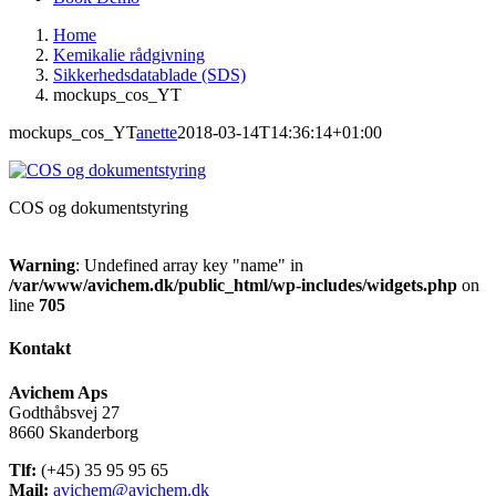
Home
Kemikalie rådgivning
Sikkerhedsdatablade (SDS)
mockups_cos_YT
mockups_cos_YT
anette
2018-03-14T14:36:14+01:00
COS og dokumentstyring
Warning
: Undefined array key "name" in
/var/www/avichem.dk/public_html/wp-includes/widgets.php
on
line
705
Kontakt
Avichem Aps
Godthåbsvej 27
8660 Skanderborg
Tlf:
(+45) 35 95 95 65
Mail:
avichem@avichem.dk