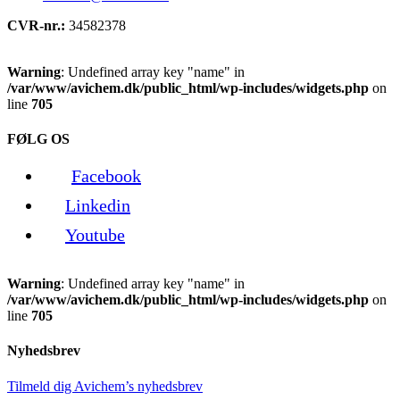
CVR-nr.:
34582378
Warning
: Undefined array key "name" in
/var/www/avichem.dk/public_html/wp-includes/widgets.php
on
line
705
FØLG OS
Facebook
Linkedin
Youtube
Warning
: Undefined array key "name" in
/var/www/avichem.dk/public_html/wp-includes/widgets.php
on
line
705
Nyhedsbrev
Tilmeld dig Avichem’s nyhedsbrev