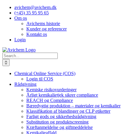
Skip
avichem@avichem.dk
to
(+45) 35 95 95 65
content
Om os
Avichems historie
Kunder og referencer
Kontakt os
Login
Search
for:
Chemical Online Service (COS)
Login til COS
Rådgivning
Kemiske risikovurderinger
Årligt kemikalietjek sikrer compliance
REACH og Compliance
Bæredygtig produktion – materialer og kemikalier
Klassifikation af blandinger og CLP etiketter
Farligt gods og sikkerhedsrådgivning
Substitution og produktscreening
Kræftanmeldelse og giftmeddelelse
Kemikalieaffald