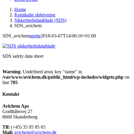
Home
Kemikalie rådgivning
Sikkerhedsdatablade (SDS)
SDS_avichem
SDS_avichem
anette
2018-03-07T14:06:16+01:00
SDS safety data sheet
Warning
: Undefined array key "name" in
/var/www/avichem.dk/public_html/wp-includes/widgets.php
on
line
705
Kontakt
Avichem Aps
Godthåbsvej 27
8660 Skanderborg
Tlf:
(+45) 35 95 95 65
Mail:
avichem@avichem.dk