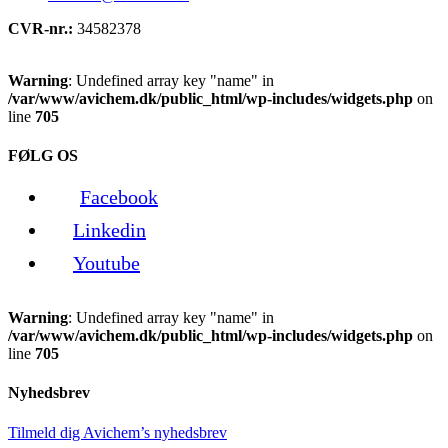
CVR-nr.:
34582378
Warning
: Undefined array key "name" in
/var/www/avichem.dk/public_html/wp-includes/widgets.php
on
line
705
FØLG OS
Facebook
Linkedin
Youtube
Warning
: Undefined array key "name" in
/var/www/avichem.dk/public_html/wp-includes/widgets.php
on
line
705
Nyhedsbrev
Tilmeld dig Avichem’s nyhedsbrev