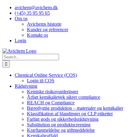
Skip
avichem@avichem.dk
to
(+45) 35 95 95 65
content
Om os
Avichems historie
Kunder og referencer
Kontakt os
Login
Search
for:
Chemical Online Service (COS)
Login til COS
Rådgivning
Kemiske risikovurderinger
Årligt kemikalietjek sikrer compliance
REACH og Compliance
Bæredygtig produktion – materialer og kemikalier
Klassifikation af blandinger og CLP etiketter
Farligt gods og sikkerhedsrådgivning
Substitution og produktscreening
Kræftanmeldelse og giftmeddelelse
Kemikalieaffald