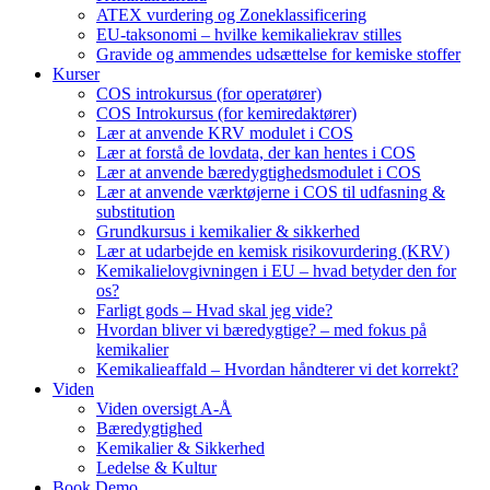
ATEX vurdering og Zoneklassificering
EU-taksonomi – hvilke kemikaliekrav stilles
Gravide og ammendes udsættelse for kemiske stoffer
Kurser
COS introkursus (for operatører)
COS Introkursus (for kemiredaktører)
Lær at anvende KRV modulet i COS
Lær at forstå de lovdata, der kan hentes i COS
Lær at anvende bæredygtighedsmodulet i COS
Lær at anvende værktøjerne i COS til udfasning &
substitution
Grundkursus i kemikalier & sikkerhed
Lær at udarbejde en kemisk risikovurdering (KRV)
Kemikalielovgivningen i EU – hvad betyder den for
os?
Farligt gods – Hvad skal jeg vide?
Hvordan bliver vi bæredygtige? – med fokus på
kemikalier
Kemikalieaffald – Hvordan håndterer vi det korrekt?
Viden
Viden oversigt A-Å
Bæredygtighed
Kemikalier & Sikkerhed
Ledelse & Kultur
Book Demo