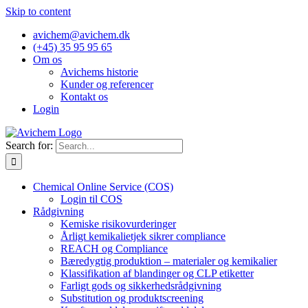
Skip to content
avichem@avichem.dk
(+45) 35 95 95 65
Om os
Avichems historie
Kunder og referencer
Kontakt os
Login
Search for:
Chemical Online Service (COS)
Login til COS
Rådgivning
Kemiske risikovurderinger
Årligt kemikalietjek sikrer compliance
REACH og Compliance
Bæredygtig produktion – materialer og kemikalier
Klassifikation af blandinger og CLP etiketter
Farligt gods og sikkerhedsrådgivning
Substitution og produktscreening