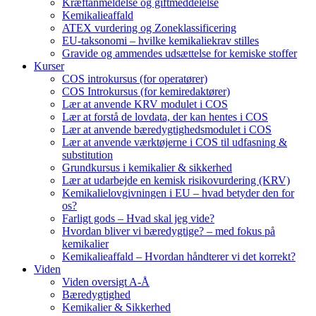
Kræftanmeldelse og giftmeddelelse
Kemikalieaffald
ATEX vurdering og Zoneklassificering
EU-taksonomi – hvilke kemikaliekrav stilles
Gravide og ammendes udsættelse for kemiske stoffer
Kurser
COS introkursus (for operatører)
COS Introkursus (for kemiredaktører)
Lær at anvende KRV modulet i COS
Lær at forstå de lovdata, der kan hentes i COS
Lær at anvende bæredygtighedsmodulet i COS
Lær at anvende værktøjerne i COS til udfasning &
substitution
Grundkursus i kemikalier & sikkerhed
Lær at udarbejde en kemisk risikovurdering (KRV)
Kemikalielovgivningen i EU – hvad betyder den for
os?
Farligt gods – Hvad skal jeg vide?
Hvordan bliver vi bæredygtige? – med fokus på
kemikalier
Kemikalieaffald – Hvordan håndterer vi det korrekt?
Viden
Viden oversigt A-Å
Bæredygtighed
Kemikalier & Sikkerhed