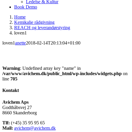
Ledelse & Kultur
Book Demo
Home
Kemikalie rådgivning
REACH og leverandørstyring
loven1
loven1
anette
2018-02-14T20:13:04+01:00
Warning
: Undefined array key "name" in
/var/www/avichem.dk/public_html/wp-includes/widgets.php
on
line
705
Kontakt
Avichem Aps
Godthåbsvej 27
8660 Skanderborg
Tlf:
(+45) 35 95 95 65
Mail:
avichem@avichem.dk