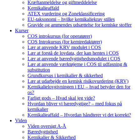
Kræftanmeldelse og giftmeddelelse
Kemikalieaffald
ATEX vurdering og Zoneklassificering
EU-taksonomi – hvilke kemikaliekrav stilles
Gravide og ammendes udsættelse for kemiske stoffer
Kurser
COS introkursus (for operatører)
COS Introkursus (for kemiredaktører)
Lær at anvende KRV modulet i COS
Lær at forstå de lovdata, der kan hentes i COS
Lær at anvende bæredygtighedsmodulet i COS
Lær at anvende værktøjerne i COS til udfasning &
substitution
Grundkursus i kemikalier & sikkerhed
Lær at udarbejde en kemisk risikovurdering (KRV)
Kemikalielovgivningen i EU – hvad betyder den for
os?
Farligt gods – Hvad skal jeg vide?
Hvordan bliver vi bæredygtige? – med fokus på
kemikalier
Kemikalieaffald – Hvordan håndterer vi det korrekt?
Viden
Viden oversigt A-Å
Bæredygtighed
Kemikalier & Sikkerhed