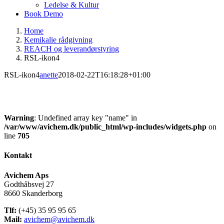
Ledelse & Kultur
Book Demo
Home
Kemikalie rådgivning
REACH og leverandørstyring
RSL-ikon4
RSL-ikon4
anette
2018-02-22T16:18:28+01:00
Warning
: Undefined array key "name" in
/var/www/avichem.dk/public_html/wp-includes/widgets.php
on
line
705
Kontakt
Avichem Aps
Godthåbsvej 27
8660 Skanderborg
Tlf:
(+45) 35 95 95 65
Mail:
avichem@avichem.dk