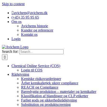
Skip to content
avichem@avichem.dk
(+45) 35 95 95 65
Om os
Avichems historie
Kunder og referencer
Kontakt os
Login
Search for:
Chemical Online Service (COS)
Login til COS
Rådgivning
Kemiske risikovurderinger
Årligt kemikalietjek sikrer compliance
REACH og Compliance
Bæredygtig produktion – materialer og kemikalier
Klassifikation af blandinger og CLP etiketter
Farligt gods og sikkerhedsrådgivning
Substitution og produktscreening