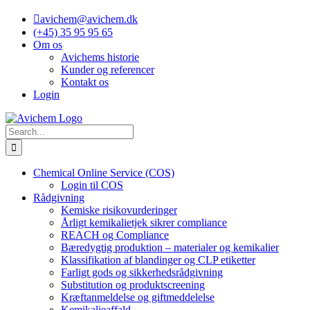
Skip
avichem@avichem.dk
to
(+45) 35 95 95 65
content
Om os
Avichems historie
Kunder og referencer
Kontakt os
Login
Search
for:
Chemical Online Service (COS)
Login til COS
Rådgivning
Kemiske risikovurderinger
Årligt kemikalietjek sikrer compliance
REACH og Compliance
Bæredygtig produktion – materialer og kemikalier
Klassifikation af blandinger og CLP etiketter
Farligt gods og sikkerhedsrådgivning
Substitution og produktscreening
Kræftanmeldelse og giftmeddelelse
Kemikalieaffald