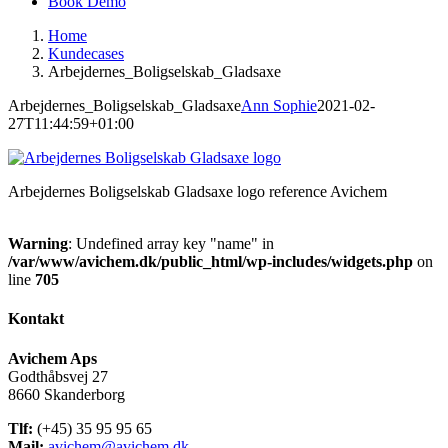
Book Demo
Home
Kundecases
Arbejdernes_Boligselskab_Gladsaxe
Arbejdernes_Boligselskab_Gladsaxe
Ann Sophie
2021-02-
27T11:44:59+01:00
Arbejdernes Boligselskab Gladsaxe logo reference Avichem
Warning
: Undefined array key "name" in
/var/www/avichem.dk/public_html/wp-includes/widgets.php
on
line
705
Kontakt
Avichem Aps
Godthåbsvej 27
8660 Skanderborg
Tlf:
(+45) 35 95 95 65
Mail:
avichem@avichem.dk