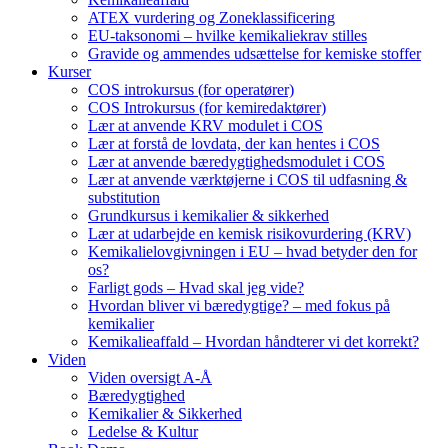
ATEX vurdering og Zoneklassificering
EU-taksonomi – hvilke kemikaliekrav stilles
Gravide og ammendes udsættelse for kemiske stoffer
Kurser
COS introkursus (for operatører)
COS Introkursus (for kemiredaktører)
Lær at anvende KRV modulet i COS
Lær at forstå de lovdata, der kan hentes i COS
Lær at anvende bæredygtighedsmodulet i COS
Lær at anvende værktøjerne i COS til udfasning &
substitution
Grundkursus i kemikalier & sikkerhed
Lær at udarbejde en kemisk risikovurdering (KRV)
Kemikalielovgivningen i EU – hvad betyder den for
os?
Farligt gods – Hvad skal jeg vide?
Hvordan bliver vi bæredygtige? – med fokus på
kemikalier
Kemikalieaffald – Hvordan håndterer vi det korrekt?
Viden
Viden oversigt A-Å
Bæredygtighed
Kemikalier & Sikkerhed
Ledelse & Kultur