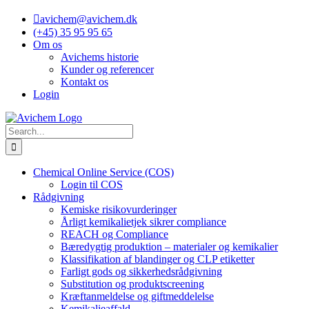
Skip
avichem@avichem.dk
to
(+45) 35 95 95 65
content
Om os
Avichems historie
Kunder og referencer
Kontakt os
Login
Search
for:
Chemical Online Service (COS)
Login til COS
Rådgivning
Kemiske risikovurderinger
Årligt kemikalietjek sikrer compliance
REACH og Compliance
Bæredygtig produktion – materialer og kemikalier
Klassifikation af blandinger og CLP etiketter
Farligt gods og sikkerhedsrådgivning
Substitution og produktscreening
Kræftanmeldelse og giftmeddelelse
Kemikalieaffald