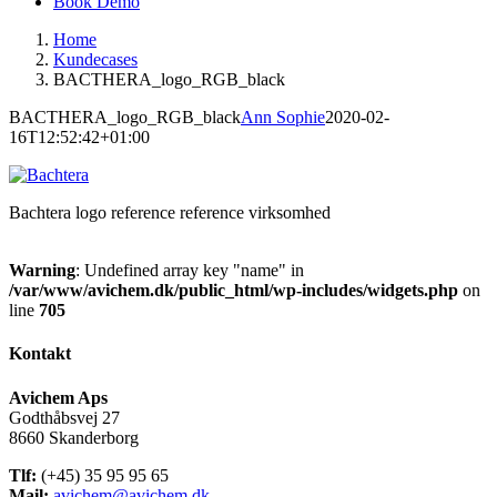
Book Demo
Home
Kundecases
BACTHERA_logo_RGB_black
BACTHERA_logo_RGB_black
Ann Sophie
2020-02-
16T12:52:42+01:00
Bachtera logo reference reference virksomhed
Warning
: Undefined array key "name" in
/var/www/avichem.dk/public_html/wp-includes/widgets.php
on
line
705
Kontakt
Avichem Aps
Godthåbsvej 27
8660 Skanderborg
Tlf:
(+45) 35 95 95 65
Mail:
avichem@avichem.dk