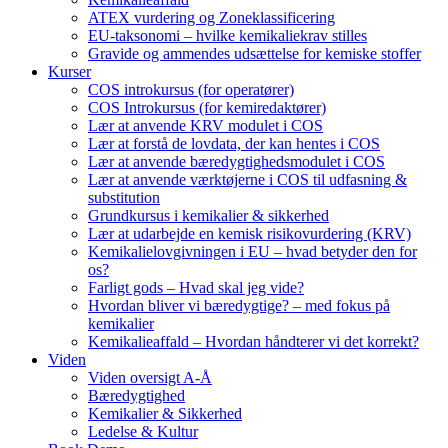
ATEX vurdering og Zoneklassificering
EU-taksonomi – hvilke kemikaliekrav stilles
Gravide og ammendes udsættelse for kemiske stoffer
Kurser
COS introkursus (for operatører)
COS Introkursus (for kemiredaktører)
Lær at anvende KRV modulet i COS
Lær at forstå de lovdata, der kan hentes i COS
Lær at anvende bæredygtighedsmodulet i COS
Lær at anvende værktøjerne i COS til udfasning &
substitution
Grundkursus i kemikalier & sikkerhed
Lær at udarbejde en kemisk risikovurdering (KRV)
Kemikalielovgivningen i EU – hvad betyder den for
os?
Farligt gods – Hvad skal jeg vide?
Hvordan bliver vi bæredygtige? – med fokus på
kemikalier
Kemikalieaffald – Hvordan håndterer vi det korrekt?
Viden
Viden oversigt A-Å
Bæredygtighed
Kemikalier & Sikkerhed
Ledelse & Kultur