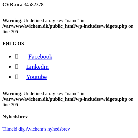
CVR-nr.:
34582378
Warning
: Undefined array key "name" in
/var/www/avichem.dk/public_html/wp-includes/widgets.php
on
line
705
FØLG OS
Facebook
Linkedin
Youtube
Warning
: Undefined array key "name" in
/var/www/avichem.dk/public_html/wp-includes/widgets.php
on
line
705
Nyhedsbrev
Tilmeld dig Avichem’s nyhedsbrev