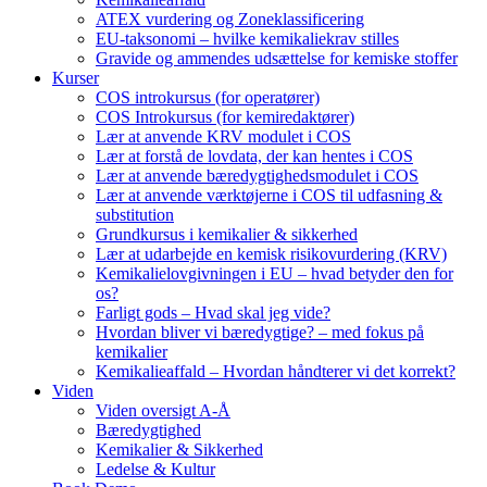
ATEX vurdering og Zoneklassificering
EU-taksonomi – hvilke kemikaliekrav stilles
Gravide og ammendes udsættelse for kemiske stoffer
Kurser
COS introkursus (for operatører)
COS Introkursus (for kemiredaktører)
Lær at anvende KRV modulet i COS
Lær at forstå de lovdata, der kan hentes i COS
Lær at anvende bæredygtighedsmodulet i COS
Lær at anvende værktøjerne i COS til udfasning &
substitution
Grundkursus i kemikalier & sikkerhed
Lær at udarbejde en kemisk risikovurdering (KRV)
Kemikalielovgivningen i EU – hvad betyder den for
os?
Farligt gods – Hvad skal jeg vide?
Hvordan bliver vi bæredygtige? – med fokus på
kemikalier
Kemikalieaffald – Hvordan håndterer vi det korrekt?
Viden
Viden oversigt A-Å
Bæredygtighed
Kemikalier & Sikkerhed
Ledelse & Kultur