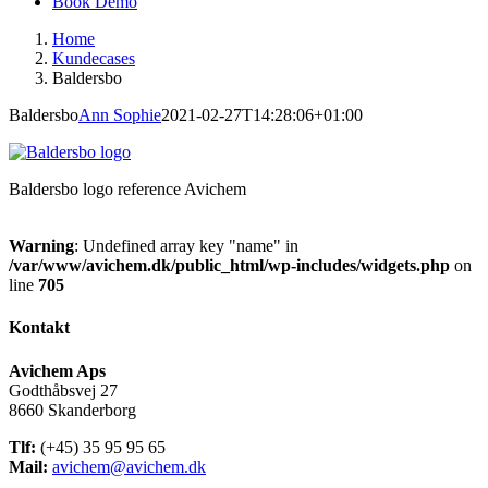
Book Demo
Home
Kundecases
Baldersbo
Baldersbo
Ann Sophie
2021-02-27T14:28:06+01:00
Baldersbo logo reference Avichem
Warning
: Undefined array key "name" in
/var/www/avichem.dk/public_html/wp-includes/widgets.php
on
line
705
Kontakt
Avichem Aps
Godthåbsvej 27
8660 Skanderborg
Tlf:
(+45) 35 95 95 65
Mail:
avichem@avichem.dk