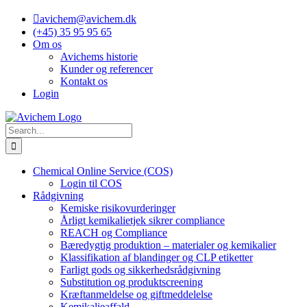
Skip
avichem@avichem.dk
to
(+45) 35 95 95 65
content
Om os
Avichems historie
Kunder og referencer
Kontakt os
Login
Search
for:
Chemical Online Service (COS)
Login til COS
Rådgivning
Kemiske risikovurderinger
Årligt kemikalietjek sikrer compliance
REACH og Compliance
Bæredygtig produktion – materialer og kemikalier
Klassifikation af blandinger og CLP etiketter
Farligt gods og sikkerhedsrådgivning
Substitution og produktscreening
Kræftanmeldelse og giftmeddelelse
Kemikalieaffald