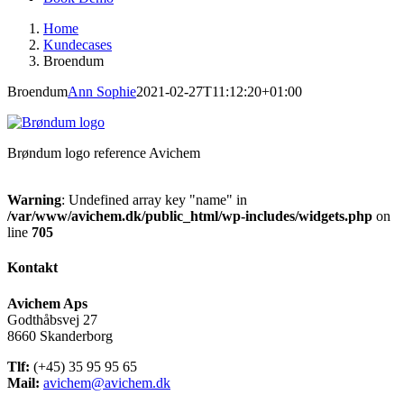
Home
Kundecases
Broendum
Broendum
Ann Sophie
2021-02-27T11:12:20+01:00
Brøndum logo reference Avichem
Warning
: Undefined array key "name" in
/var/www/avichem.dk/public_html/wp-includes/widgets.php
on
line
705
Kontakt
Avichem Aps
Godthåbsvej 27
8660 Skanderborg
Tlf:
(+45) 35 95 95 65
Mail:
avichem@avichem.dk