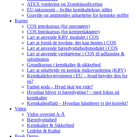
ATEX vurdering og Zoneklassificering
EU-taksonomi – hvilke kemikaliekrav stilles
Gravide og ammendes udsættelse for kemiske stoffer
Kurser
COS introkursus (for operatører)
COS Introkursus (for kemiredaktører)
Lær at anvende KRV modulet i COS
Lær at forstå de lovdata, der kan hentes i COS
Lær at anvende bæredygtighedsmodulet i COS
Lær at anvende værktøjerne i COS til udfasning &
substitution
Grundkursus i kemikalier & sikkerhed
Lær at udarbejde en kemisk risikovurdering (KRV)
Kemikalielovgivningen i EU – hvad betyder den for
os?
Farligt gods – Hvad skal jeg vide?
Hvordan bliver vi bæredygtige? – med fokus på
kemikalier
Kemikalieaffald – Hvordan håndterer vi det korrekt?
Viden
Viden oversigt A-Å
Bæredygtighed
Kemikalier & Sikkerhed
Ledelse & Kultur
Book Demo