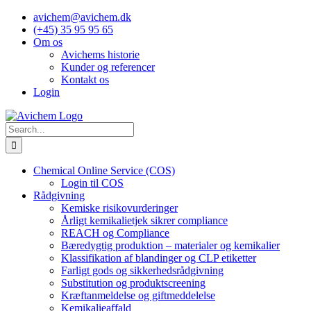
Skip
avichem@avichem.dk
to
(+45) 35 95 95 65
content
Om os
Avichems historie
Kunder og referencer
Kontakt os
Login
Search
for:
Chemical Online Service (COS)
Login til COS
Rådgivning
Kemiske risikovurderinger
Årligt kemikalietjek sikrer compliance
REACH og Compliance
Bæredygtig produktion – materialer og kemikalier
Klassifikation af blandinger og CLP etiketter
Farligt gods og sikkerhedsrådgivning
Substitution og produktscreening
Kræftanmeldelse og giftmeddelelse
Kemikalieaffald