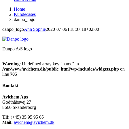
Home
Kundecases
danpo_logo
danpo_logo
Ann Sophie
2020-07-06T18:07:18+02:00
Danpo A/S logo
Warning
: Undefined array key "name" in
/var/www/avichem.dk/public_html/wp-includes/widgets.php
on
line
705
Kontakt
Avichem Aps
Godthåbsvej 27
8660 Skanderborg
Tlf:
(+45) 35 95 95 65
Mail:
avichem@avichem.dk