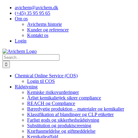
Skip
avichem@avichem.dk
to
(+45) 35 95 95 65
content
Om os
Avichems historie
Kunder og referencer
Kontakt os
Login
Search
for:
Chemical Online Service (COS)
Login til COS
Rådgivning
Kemiske risikovurderinger
Årligt kemikalietjek sikrer compliance
REACH og Compliance
Bæredygtig produktion – materialer og kemikalier
Klassifikation af blandinger og CLP etiketter
Farligt gods og sikkerhedsrådgivning
Substitution og produktscreening
Kræftanmeldelse og giftmeddelelse
Kemikalieaffald