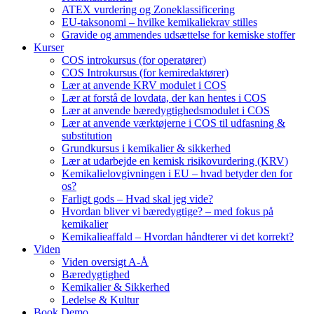
ATEX vurdering og Zoneklassificering
EU-taksonomi – hvilke kemikaliekrav stilles
Gravide og ammendes udsættelse for kemiske stoffer
Kurser
COS introkursus (for operatører)
COS Introkursus (for kemiredaktører)
Lær at anvende KRV modulet i COS
Lær at forstå de lovdata, der kan hentes i COS
Lær at anvende bæredygtighedsmodulet i COS
Lær at anvende værktøjerne i COS til udfasning &
substitution
Grundkursus i kemikalier & sikkerhed
Lær at udarbejde en kemisk risikovurdering (KRV)
Kemikalielovgivningen i EU – hvad betyder den for
os?
Farligt gods – Hvad skal jeg vide?
Hvordan bliver vi bæredygtige? – med fokus på
kemikalier
Kemikalieaffald – Hvordan håndterer vi det korrekt?
Viden
Viden oversigt A-Å
Bæredygtighed
Kemikalier & Sikkerhed
Ledelse & Kultur
Book Demo