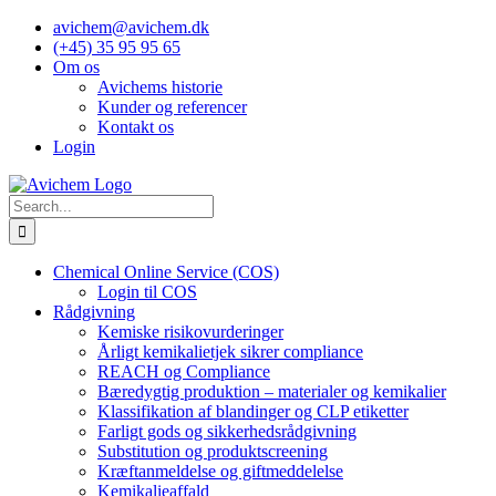
Skip
avichem@avichem.dk
to
(+45) 35 95 95 65
content
Om os
Avichems historie
Kunder og referencer
Kontakt os
Login
Search
for:
Chemical Online Service (COS)
Login til COS
Rådgivning
Kemiske risikovurderinger
Årligt kemikalietjek sikrer compliance
REACH og Compliance
Bæredygtig produktion – materialer og kemikalier
Klassifikation af blandinger og CLP etiketter
Farligt gods og sikkerhedsrådgivning
Substitution og produktscreening
Kræftanmeldelse og giftmeddelelse
Kemikalieaffald