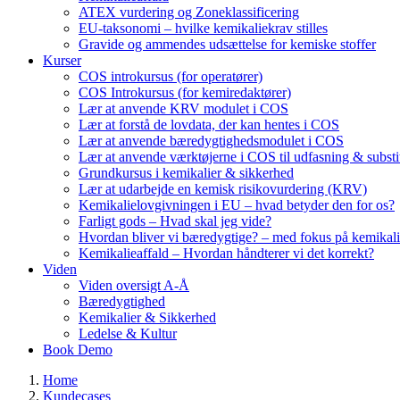
ATEX vurdering og Zoneklassificering
EU-taksonomi – hvilke kemikaliekrav stilles
Gravide og ammendes udsættelse for kemiske stoffer
Kurser
COS introkursus (for operatører)
COS Introkursus (for kemiredaktører)
Lær at anvende KRV modulet i COS
Lær at forstå de lovdata, der kan hentes i COS
Lær at anvende bæredygtighedsmodulet i COS
Lær at anvende værktøjerne i COS til udfasning & substi
Grundkursus i kemikalier & sikkerhed
Lær at udarbejde en kemisk risikovurdering (KRV)
Kemikalielovgivningen i EU – hvad betyder den for os?
Farligt gods – Hvad skal jeg vide?
Hvordan bliver vi bæredygtige? – med fokus på kemikali
Kemikalieaffald – Hvordan håndterer vi det korrekt?
Viden
Viden oversigt A-Å
Bæredygtighed
Kemikalier & Sikkerhed
Ledelse & Kultur
Book Demo
Home
Kundecases