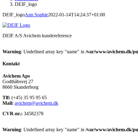
DEIF_logo
DEIF_logo
Ann Sophie
2022-01-14T14:24:37+01:00
DEIF A/S Avichem kundereference
Warning
: Undefined array key "name" in
/var/www/avichem.dk/pub
Kontakt
Avichem Aps
Godthåbsvej 27
8660 Skanderborg
Tlf:
(+45) 35 95 95 65
Mail:
avichem@avichem.dk
CVR-nr.:
34582378
Warning
: Undefined array key "name" in
/var/www/avichem.dk/pub