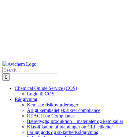
Search
for:
Chemical Online Service (COS)
Login til COS
Rådgivning
Kemiske risikovurderinger
Årligt kemikalietjek sikrer compliance
REACH og Compliance
Bæredygtig produktion – materialer og kemikalier
Klassifikation af blandinger og CLP etiketter
Farligt gods og sikkerhedsrådgivning