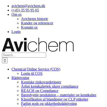
Skip
avichem@avichem.dk
to
(+45) 35 95 95 65
content
Om os
Avichems historie
Kunder og referencer
Kontakt os
Login
Search
for:
Chemical Online Service (COS)
Login til COS
Rådgivning
Kemiske risikovurderinger
Årligt kemikalietjek sikrer compliance
REACH og Compliance
Bæredygtig produktion – materialer og kemikalier
Klassifikation af blandinger og CLP etiketter
Farligt gods og sikkerhedsrådgivning