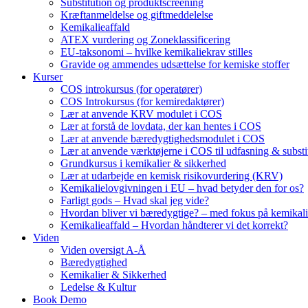
Substitution og produktscreening
Kræftanmeldelse og giftmeddelelse
Kemikalieaffald
ATEX vurdering og Zoneklassificering
EU-taksonomi – hvilke kemikaliekrav stilles
Gravide og ammendes udsættelse for kemiske stoffer
Kurser
COS introkursus (for operatører)
COS Introkursus (for kemiredaktører)
Lær at anvende KRV modulet i COS
Lær at forstå de lovdata, der kan hentes i COS
Lær at anvende bæredygtighedsmodulet i COS
Lær at anvende værktøjerne i COS til udfasning & substi
Grundkursus i kemikalier & sikkerhed
Lær at udarbejde en kemisk risikovurdering (KRV)
Kemikalielovgivningen i EU – hvad betyder den for os?
Farligt gods – Hvad skal jeg vide?
Hvordan bliver vi bæredygtige? – med fokus på kemikali
Kemikalieaffald – Hvordan håndterer vi det korrekt?
Viden
Viden oversigt A-Å
Bæredygtighed
Kemikalier & Sikkerhed
Ledelse & Kultur
Book Demo