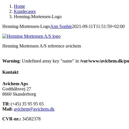
Home
Kundecases
Henning-Mortensen-Logo
Henning-Mortensen-Logo
Ann Sophie
2021-09-11T11:51:59+02:00
Henning Mortensen A/S reference avichem
Warning
: Undefined array key "name" in
/var/www/avichem.dk/pub
Kontakt
Avichem Aps
Godthåbsvej 27
8660 Skanderborg
Tlf:
(+45) 35 95 95 65
Mail:
avichem@avichem.dk
CVR-nr.:
34582378