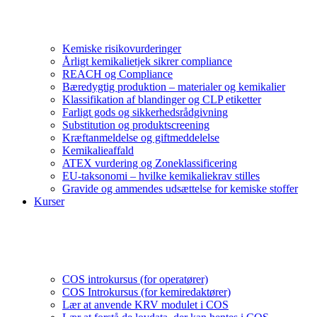
Kemiske risikovurderinger
Årligt kemikalietjek sikrer compliance
REACH og Compliance
Bæredygtig produktion – materialer og kemikalier
Klassifikation af blandinger og CLP etiketter
Farligt gods og sikkerhedsrådgivning
Substitution og produktscreening
Kræftanmeldelse og giftmeddelelse
Kemikalieaffald
ATEX vurdering og Zoneklassificering
EU-taksonomi – hvilke kemikaliekrav stilles
Gravide og ammendes udsættelse for kemiske stoffer
Kurser
COS introkursus (for operatører)
COS Introkursus (for kemiredaktører)
Lær at anvende KRV modulet i COS