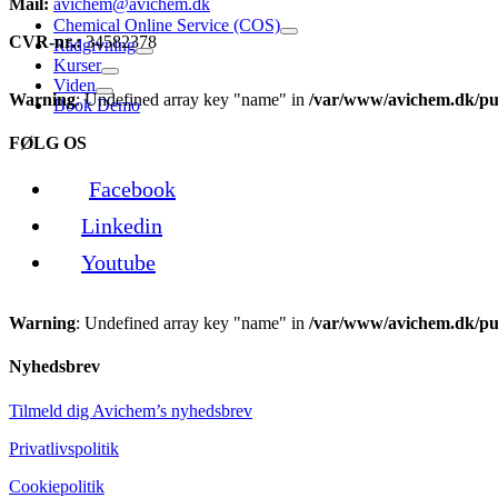
Mail:
avichem@avichem.dk
Chemical Online Service (COS)
CVR-nr.:
34582378
Rådgivning
Kurser
Viden
Warning
: Undefined array key "name" in
/var/www/avichem.dk/pub
Book Demo
FØLG OS
Facebook
Linkedin
Youtube
Warning
: Undefined array key "name" in
/var/www/avichem.dk/pub
Nyhedsbrev
Tilmeld dig Avichem’s nyhedsbrev
Privatlivspolitik
Cookiepolitik