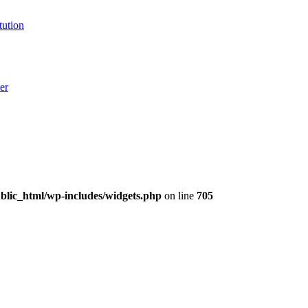
tution
er
lic_html/wp-includes/widgets.php
on line
705