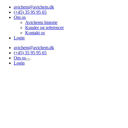
Skip
avichem@avichem.dk
to
(+45) 35 95 95 65
content
Om os
Avichems historie
Kunder og referencer
Kontakt os
Login
avichem@avichem.dk
(+45) 35 95 95 65
Om os
Login