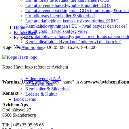
Lær at forstå de lovdata, der kan hentes i COS
Lær at anvende bæredygtighedsmodulet i COS
Lær at anvende værktøjerne i COS til udfasning & substi
Grundkursus i kemikalier & sikkerhed
Lær at udarbejde en kemisk risikovurdering (KRV)
Kemikalielovgivningen i EU – hvad betyder den for os?
Home
Farligt gods – Hvad skal jeg vide?
Kundecases
Hvordan bliver vi bæredygtige? – med fokus på kemikali
Køgehavn
Kemikalieaffald – Hvordan håndterer vi det korrekt?
Viden
Køgehavn
Ann Sophie
2026-05-09T16:29:18+02:00
Køge Havn logo reference Avichem
Viden oversigt A-Å
Warning
: Undefined array key "name" in
/var/www/avichem.dk/pub
Bæredygtighed
Kemikalier & Sikkerhed
Kontakt
Ledelse & Kultur
Book Demo
Avichem Aps
Godthåbsvej 27
8660 Skanderborg
Tlf:
(+45) 35 95 95 65