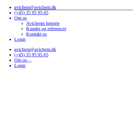
Skip
avichem@avichem.dk
to
(+45) 35 95 95 65
content
Om os
Avichems historie
Kunder og referencer
Kontakt os
Login
avichem@avichem.dk
(+45) 35 95 95 65
Om os
Login