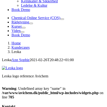
Kemikalier & Sikkerhed
Ledelse & Kultur
Book Demo
Chemical Online Service (COS)
Rådgivning
Kurser
Viden
Book Demo
Home
Kundecases
Leoka
Leoka
Ann Sophie
2021-02-26T20:48:22+01:00
Leoka logo reference Avichem
Warning
: Undefined array key "name" in
/var/www/avichem.dk/public_html/wp-includes/widgets.php
on
line
705
Kontakt