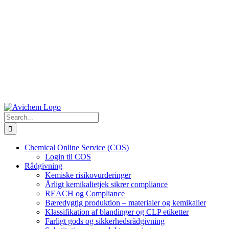
Search
for:
Chemical Online Service (COS)
Login til COS
Rådgivning
Kemiske risikovurderinger
Årligt kemikalietjek sikrer compliance
REACH og Compliance
Bæredygtig produktion – materialer og kemikalier
Klassifikation af blandinger og CLP etiketter
Farligt gods og sikkerhedsrådgivning