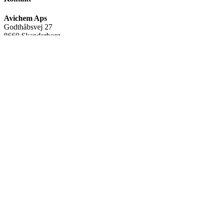
Avichem Aps
Godthåbsvej 27
8660 Skanderborg
Tlf:
(+45) 35 95 95 65
Mail:
avichem@avichem.dk
CVR-nr.:
34582378
Warning
: Undefined array key "name" in
/var/www/avichem.dk/public_html/wp-includes/widgets.php
on
line
705
FØLG OS
Facebook
Linkedin
Youtube