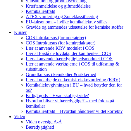
Substitution og produktscreening
Kræftanmeldelse og giftmeddelelse
Kemikalieaffald
ATEX vurdering og Zoneklassificering
EU-taksonomi – hvilke kemikaliekrav stilles
Gravide og ammendes udsættelse for kemiske stoffer
Kurser
COS introkursus (for operatører)
COS Introkursus (for kemiredaktører)
Lær at anvende KRV modulet i COS
Lær at forstå de lovdata, der kan hentes i COS
Lær at anvende bæredygtighedsmodulet i COS
Lær at anvende værktøjerne i COS til udfasning &
substitution
Grundkursus i kemikalier & sikkerhed
Lær at udarbejde en kemisk risikovurdering (KRV)
Kemikalielovgivningen i EU – hvad betyder den for
os?
Farligt gods – Hvad skal jeg vide?
Hvordan bliver vi bæredygtige? – med fokus på
kemikalier
Kemikalieaffald – Hvordan håndterer vi det korrekt?
Viden
Viden oversigt A-Å
Bæredygtighed