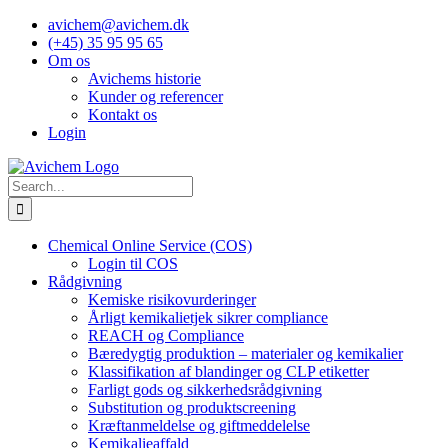
Skip
avichem@avichem.dk
to
(+45) 35 95 95 65
content
Om os
Avichems historie
Kunder og referencer
Kontakt os
Login
Search
for:
Chemical Online Service (COS)
Login til COS
Rådgivning
Kemiske risikovurderinger
Årligt kemikalietjek sikrer compliance
REACH og Compliance
Bæredygtig produktion – materialer og kemikalier
Klassifikation af blandinger og CLP etiketter
Farligt gods og sikkerhedsrådgivning
Substitution og produktscreening
Kræftanmeldelse og giftmeddelelse
Kemikalieaffald