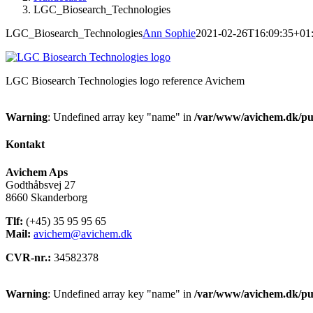
LGC_Biosearch_Technologies
LGC_Biosearch_Technologies
Ann Sophie
2021-02-26T16:09:35+01
LGC Biosearch Technologies logo reference Avichem
Warning
: Undefined array key "name" in
/var/www/avichem.dk/pub
Kontakt
Avichem Aps
Godthåbsvej 27
8660 Skanderborg
Tlf:
(+45) 35 95 95 65
Mail:
avichem@avichem.dk
CVR-nr.:
34582378
Warning
: Undefined array key "name" in
/var/www/avichem.dk/pub