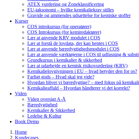
ATEX vurdering og Zoneklassificering
EU-taksonomi – hvilke kemikaliekrav stilles
Gravide og ammendes udsættelse for kemiske stoffer
Kurser
COS introkursus (for operatører)
COS Introkursus (for kemiredaktører)
Lær at anvende KRV modulet i COS
Lær at forstå de lovdata, der kan hentes i COS
Lær at anvende bæredygtighedsmodulet i COS
Lær at anvende værktøjerne i COS til udfasning & substi
Grundkursus i kemikalier & sikkerhed
Lær at udarbejde en kemisk risikovurdering (KRV)
Kemikalielovgivningen i EU – hvad betyder den for os?
Farligt gods – Hvad skal jeg vide?
Hvordan bliver vi bæredygtige? – med fokus på kemikali
Kemikalieaffald – Hvordan håndterer vi det korrekt?
Viden
Viden oversigt A-Å
Bæredygtighed
Kemikalier & Sikkerhed
Ledelse & Kultur
Book Demo
Home
Kundecases