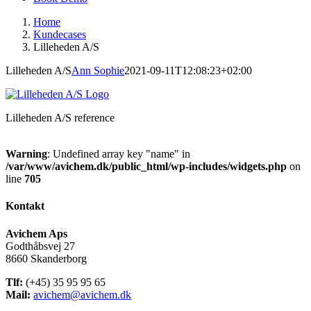
Home
Kundecases
Lilleheden A/S
Lilleheden A/S
Ann Sophie
2021-09-11T12:08:23+02:00
Lilleheden A/S reference
Warning
: Undefined array key "name" in
/var/www/avichem.dk/public_html/wp-includes/widgets.php
on
line
705
Kontakt
Avichem Aps
Godthåbsvej 27
8660 Skanderborg
Tlf:
(+45) 35 95 95 65
Mail:
avichem@avichem.dk