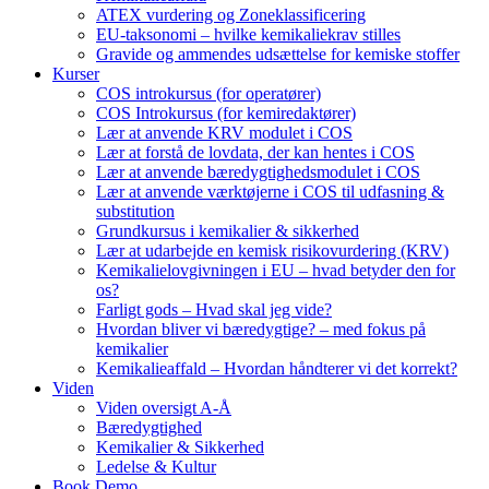
ATEX vurdering og Zoneklassificering
EU-taksonomi – hvilke kemikaliekrav stilles
Gravide og ammendes udsættelse for kemiske stoffer
Kurser
COS introkursus (for operatører)
COS Introkursus (for kemiredaktører)
Lær at anvende KRV modulet i COS
Lær at forstå de lovdata, der kan hentes i COS
Lær at anvende bæredygtighedsmodulet i COS
Lær at anvende værktøjerne i COS til udfasning &
substitution
Grundkursus i kemikalier & sikkerhed
Lær at udarbejde en kemisk risikovurdering (KRV)
Kemikalielovgivningen i EU – hvad betyder den for
os?
Farligt gods – Hvad skal jeg vide?
Hvordan bliver vi bæredygtige? – med fokus på
kemikalier
Kemikalieaffald – Hvordan håndterer vi det korrekt?
Viden
Viden oversigt A-Å
Bæredygtighed
Kemikalier & Sikkerhed
Ledelse & Kultur
Book Demo