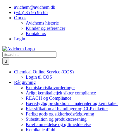
Skip
avichem@avichem.dk
to
(+45) 35 95 95 65
content
Om os
Avichems historie
Kunder og referencer
Kontakt os
Login
Search
for:
Chemical Online Service (COS)
Login til COS
Rådgivning
Kemiske risikovurderinger
Årligt kemikalietjek sikrer compliance
REACH og Compliance
Bæredygtig produktion – materialer og kemikalier
Klassifikation af blandinger og CLP etiketter
Farligt gods og sikkerhedsrådgivning
Substitution og produktscreening
Kræftanmeldelse og giftmeddelelse
Kemikalieaffald