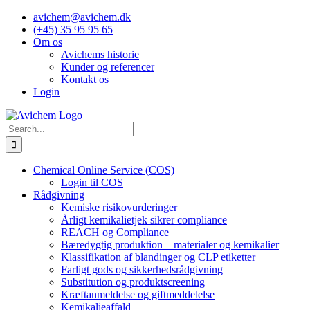
Skip
avichem@avichem.dk
to
(+45) 35 95 95 65
content
Om os
Avichems historie
Kunder og referencer
Kontakt os
Login
Search
for:
Chemical Online Service (COS)
Login til COS
Rådgivning
Kemiske risikovurderinger
Årligt kemikalietjek sikrer compliance
REACH og Compliance
Bæredygtig produktion – materialer og kemikalier
Klassifikation af blandinger og CLP etiketter
Farligt gods og sikkerhedsrådgivning
Substitution og produktscreening
Kræftanmeldelse og giftmeddelelse
Kemikalieaffald