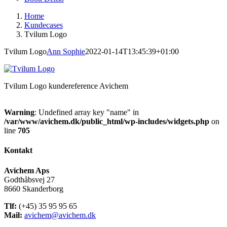
Home
Kundecases
Tvilum Logo
Tvilum Logo
Ann Sophie
2022-01-14T13:45:39+01:00
Tvilum Logo kundereference Avichem
Warning
: Undefined array key "name" in
/var/www/avichem.dk/public_html/wp-includes/widgets.php
on
line
705
Kontakt
Avichem Aps
Godthåbsvej 27
8660 Skanderborg
Tlf:
(+45) 35 95 95 65
Mail:
avichem@avichem.dk