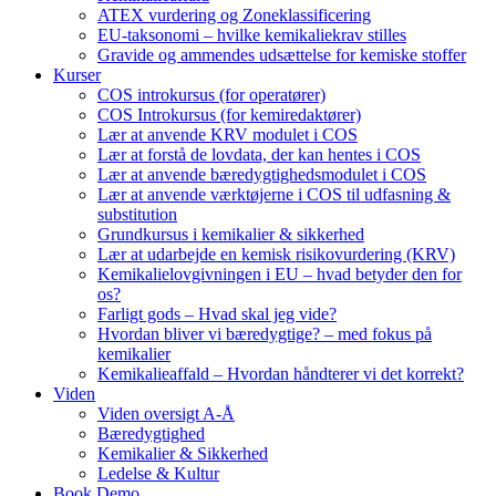
ATEX vurdering og Zoneklassificering
EU-taksonomi – hvilke kemikaliekrav stilles
Gravide og ammendes udsættelse for kemiske stoffer
Kurser
COS introkursus (for operatører)
COS Introkursus (for kemiredaktører)
Lær at anvende KRV modulet i COS
Lær at forstå de lovdata, der kan hentes i COS
Lær at anvende bæredygtighedsmodulet i COS
Lær at anvende værktøjerne i COS til udfasning &
substitution
Grundkursus i kemikalier & sikkerhed
Lær at udarbejde en kemisk risikovurdering (KRV)
Kemikalielovgivningen i EU – hvad betyder den for
os?
Farligt gods – Hvad skal jeg vide?
Hvordan bliver vi bæredygtige? – med fokus på
kemikalier
Kemikalieaffald – Hvordan håndterer vi det korrekt?
Viden
Viden oversigt A-Å
Bæredygtighed
Kemikalier & Sikkerhed
Ledelse & Kultur
Book Demo