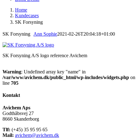
Home
Kundecases
SK Forsyning
SK Forsyning
Ann Sophie
2021-02-26T20:04:18+01:00
SK Forsyning A/S logo reference Avichem
Warning
: Undefined array key "name" in
/var/www/avichem.dk/public_html/wp-includes/widgets.php
on
line
705
Kontakt
Avichem Aps
Godthåbsvej 27
8660 Skanderborg
Tlf:
(+45) 35 95 95 65
Mail:
avichem@avichem.dk