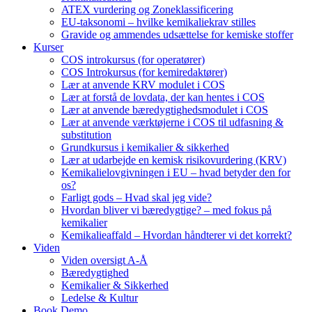
ATEX vurdering og Zoneklassificering
EU-taksonomi – hvilke kemikaliekrav stilles
Gravide og ammendes udsættelse for kemiske stoffer
Kurser
COS introkursus (for operatører)
COS Introkursus (for kemiredaktører)
Lær at anvende KRV modulet i COS
Lær at forstå de lovdata, der kan hentes i COS
Lær at anvende bæredygtighedsmodulet i COS
Lær at anvende værktøjerne i COS til udfasning &
substitution
Grundkursus i kemikalier & sikkerhed
Lær at udarbejde en kemisk risikovurdering (KRV)
Kemikalielovgivningen i EU – hvad betyder den for
os?
Farligt gods – Hvad skal jeg vide?
Hvordan bliver vi bæredygtige? – med fokus på
kemikalier
Kemikalieaffald – Hvordan håndterer vi det korrekt?
Viden
Viden oversigt A-Å
Bæredygtighed
Kemikalier & Sikkerhed
Ledelse & Kultur
Book Demo