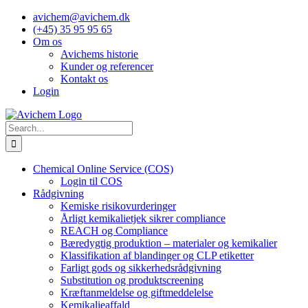
Skip
avichem@avichem.dk
to
(+45) 35 95 95 65
content
Om os
Avichems historie
Kunder og referencer
Kontakt os
Login
Search
for:
Chemical Online Service (COS)
Login til COS
Rådgivning
Kemiske risikovurderinger
Årligt kemikalietjek sikrer compliance
REACH og Compliance
Bæredygtig produktion – materialer og kemikalier
Klassifikation af blandinger og CLP etiketter
Farligt gods og sikkerhedsrådgivning
Substitution og produktscreening
Kræftanmeldelse og giftmeddelelse
Kemikalieaffald