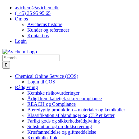
Skip
avichem@avichem.dk
to
(+45) 35 95 95 65
content
Om os
Avichems historie
Kunder og referencer
Kontakt os
Login
Search
for:
Chemical Online Service (COS)
Login til COS
Rådgivning
Kemiske risikovurderinger
Årligt kemikalietjek sikrer compliance
REACH og Compliance
Bæredygtig produktion – materialer og kemikalier
Klassifikation af blandinger og CLP etiketter
Farligt gods og sikkerhedsrådgivning
Substitution og produktscreening
Kræftanmeldelse og giftmeddelelse
Kemikalieaffald