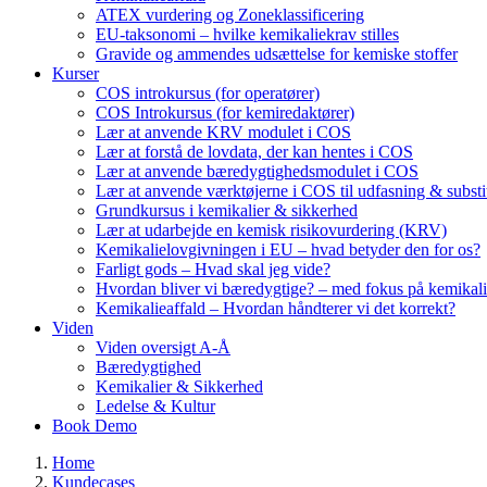
ATEX vurdering og Zoneklassificering
EU-taksonomi – hvilke kemikaliekrav stilles
Gravide og ammendes udsættelse for kemiske stoffer
Kurser
COS introkursus (for operatører)
COS Introkursus (for kemiredaktører)
Lær at anvende KRV modulet i COS
Lær at forstå de lovdata, der kan hentes i COS
Lær at anvende bæredygtighedsmodulet i COS
Lær at anvende værktøjerne i COS til udfasning & substi
Grundkursus i kemikalier & sikkerhed
Lær at udarbejde en kemisk risikovurdering (KRV)
Kemikalielovgivningen i EU – hvad betyder den for os?
Farligt gods – Hvad skal jeg vide?
Hvordan bliver vi bæredygtige? – med fokus på kemikali
Kemikalieaffald – Hvordan håndterer vi det korrekt?
Viden
Viden oversigt A-Å
Bæredygtighed
Kemikalier & Sikkerhed
Ledelse & Kultur
Book Demo
Home
Kundecases