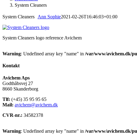
System Cleaners
System Cleaners
Ann Sophie
2021-02-26T16:46:03+01:00
System Cleaners logo reference Avichem
Warning
: Undefined array key "name" in
/var/www/avichem.dk/pub
Kontakt
Avichem Aps
Godthåbsvej 27
8660 Skanderborg
Tlf:
(+45) 35 95 95 65
Mail:
avichem@avichem.dk
CVR-nr.:
34582378
Warning
: Undefined array key "name" in
/var/www/avichem.dk/pub