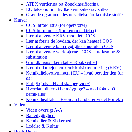
ATEX vurdering og Zoneklassificering
EU-taksonomi – hvilke kemikaliekrav stilles
Gravide og ammendes udsættelse for kemiske stoffer
Kurser
COS introkursus (for operatører)
COS Introkursus (for kemiredaktører)
Lær at anvende KRV modulet i COS
Lær at forstå de lovdata, der kan hentes i COS
Lær at anvende bæredygtighedsmodulet i COS
Lær at anvende værktøjerne i COS til udfasning &
substitution
Grundkursus i kemikalier & sikkerhed
Lær at udarbejde en kemisk risikovurdering (KRV)
Kemikalielovgivningen i EU – hvad betyder den for
os?
Farligt gods – Hvad skal jeg vide?
Hvordan bliver vi bæredygtige? – med fokus på
kemikalier
Kemikalieaffald – Hvordan håndterer vi det korrekt?
Viden
Viden oversigt A-Å
Bæredygtighed
Kemikalier & Sikkerhed
Ledelse & Kultur
Book Demo