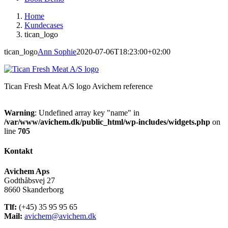
Home
Kundecases
tican_logo
tican_logo
Ann Sophie
2020-07-06T18:23:00+02:00
Tican Fresh Meat A/S logo Avichem reference
Warning
: Undefined array key "name" in
/var/www/avichem.dk/public_html/wp-includes/widgets.php
on
line
705
Kontakt
Avichem Aps
Godthåbsvej 27
8660 Skanderborg
Tlf:
(+45) 35 95 95 65
Mail:
avichem@avichem.dk