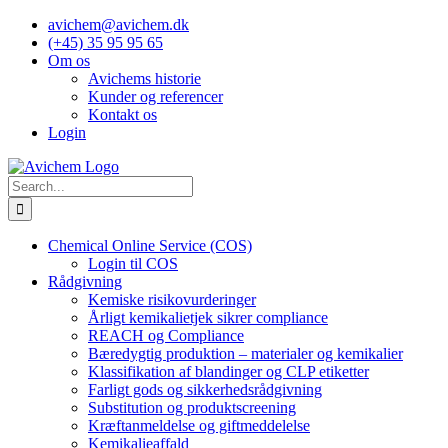
Skip
avichem@avichem.dk
to
(+45) 35 95 95 65
content
Om os
Avichems historie
Kunder og referencer
Kontakt os
Login
Search
for:
Chemical Online Service (COS)
Login til COS
Rådgivning
Kemiske risikovurderinger
Årligt kemikalietjek sikrer compliance
REACH og Compliance
Bæredygtig produktion – materialer og kemikalier
Klassifikation af blandinger og CLP etiketter
Farligt gods og sikkerhedsrådgivning
Substitution og produktscreening
Kræftanmeldelse og giftmeddelelse
Kemikalieaffald