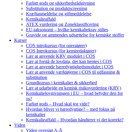
Farligt gods og sikkerhedsrådgivning
Substitution og produktscreening
Kræftanmeldelse og giftmeddelelse
Kemikalieaffald
ATEX vurdering og Zoneklassificering
EU-taksonomi – hvilke kemikaliekrav stilles
Gravide og ammendes udsættelse for kemiske stoffer
Kurser
COS introkursus (for operatører)
COS Introkursus (for kemiredaktører)
Lær at anvende KRV modulet i COS
Lær at forstå de lovdata, der kan hentes i COS
Lær at anvende bæredygtighedsmodulet i COS
Lær at anvende værktøjerne i COS til udfasning &
substitution
Grundkursus i kemikalier & sikkerhed
Lær at udarbejde en kemisk risikovurdering (KRV)
Kemikalielovgivningen i EU – hvad betyder den for
os?
Farligt gods – Hvad skal jeg vide?
Hvordan bliver vi bæredygtige? – med fokus på
kemikalier
Kemikalieaffald – Hvordan håndterer vi det korrekt?
Viden
Viden oversigt A-Å