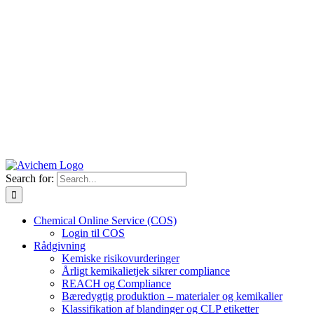
Search for:
Chemical Online Service (COS)
Login til COS
Rådgivning
Kemiske risikovurderinger
Årligt kemikalietjek sikrer compliance
REACH og Compliance
Bæredygtig produktion – materialer og kemikalier
Klassifikation af blandinger og CLP etiketter