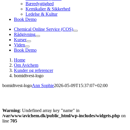
Bæredygtighed
Kemikalier & Sikkerhed
Ledelse & Kultur
Book Demo
Chemical Online Service (COS)
Rådgivning
Kurser
Viden
Book Demo
Home
Om Avichem
Kunder og referencer
bomidtvest-logo
bomidtvest-logo
Ann Sophie
2026-05-09T15:37:07+02:00
Warning
: Undefined array key "name" in
/var/www/avichem.dk/public_html/wp-includes/widgets.php
on
line
705