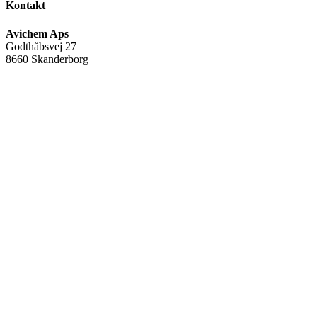
Kontakt
Avichem Aps
Godthåbsvej 27
8660 Skanderborg
Tlf:
(+45) 35 95 95 65
Mail:
avichem@avichem.dk
CVR-nr.:
34582378
Warning
: Undefined array key "name" in
/var/www/avichem.dk/public_html/wp-includes/widgets.php
on
line
705
FØLG OS
Facebook
Linkedin
Youtube